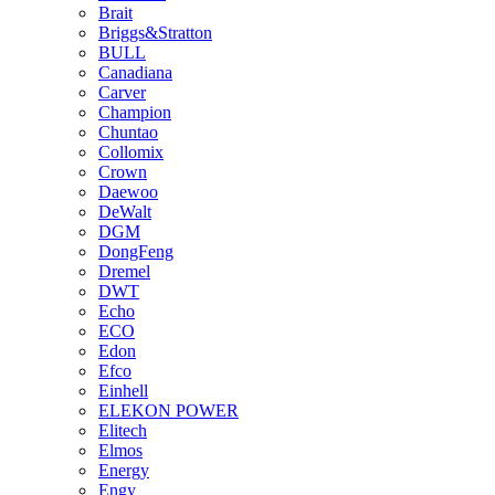
Brait
Briggs&Stratton
BULL
Canadiana
Carver
Champion
Chuntao
Collomix
Crown
Daewoo
DeWalt
DGM
DongFeng
Dremel
DWT
Echo
ECO
Edon
Efco
Einhell
ELEKON POWER
Elitech
Elmos
Energy
Engy