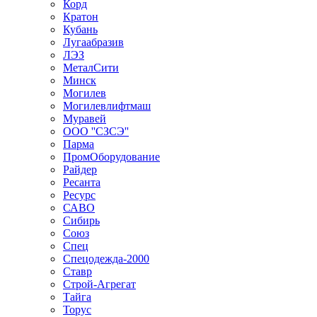
Корд
Кратон
Кубань
Лугаабразив
ЛЭЗ
МеталСити
Минск
Могилев
Могилевлифтмаш
Муравей
ООО ''СЗСЭ''
Парма
ПромОборудование
Райдер
Ресанта
Ресурс
САВО
Сибирь
Союз
Спец
Спецодежда-2000
Ставр
Строй-Агрегат
Тайга
Торус