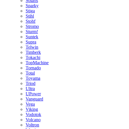
Solaris
Sparky
Stiga
Stihl
Stohf
Stromo
Sturm!
Suntek
Supra
Telwin
Timberk
Tokachi
TopMachine
Tornado
Total
Toyama
Triod
Ultra
UPower
Vanguard
Vega
Viking
Vodotok
Volcano
Voltron