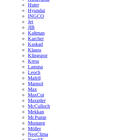
Huter
Hyundai
INGCO
Jet
JIB
Kaltman
Karcher
Kaskad
Klauss
Klingspor
Kress
Laguna
Leoch
Mafell
Mannol
Max
MaxCut
Maxpiler
McCulloch
Mekkan
Mr.Pump
Mustang
Möller
NeoClima
NeroFF