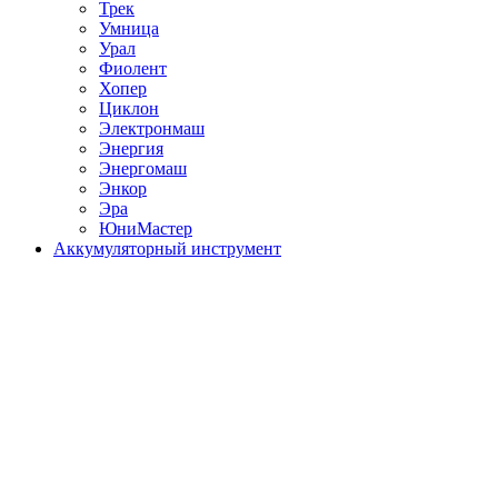
Трек
Умница
Урал
Фиолент
Хопер
Циклон
Электронмаш
Энергия
Энергомаш
Энкор
Эра
ЮниМастер
Аккумуляторный инструмент