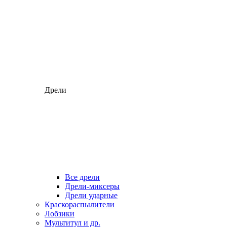
Дрели
Все дрели
Дрели-миксеры
Дрели ударные
Краскораспылители
Лобзики
Мультитул и др.