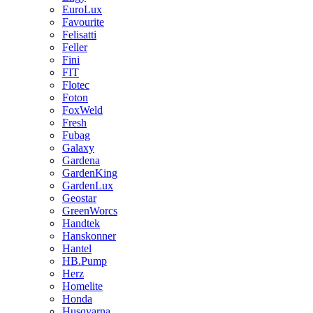
EuroLux
Favourite
Felisatti
Feller
Fini
FIT
Flotec
Foton
FoxWeld
Fresh
Fubag
Galaxy
Gardena
GardenKing
GardenLux
Geostar
GreenWorcs
Handtek
Hanskonner
Hantel
HB.Pump
Herz
Homelite
Honda
Husqvarna