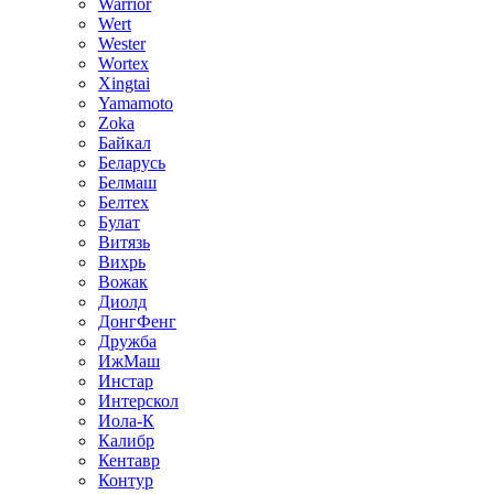
Warrior
Wert
Wester
Wortex
Xingtai
Yamamoto
Zoka
Байкал
Беларусь
Белмаш
Белтех
Булат
Витязь
Вихрь
Вожак
Диолд
ДонгФенг
Дружба
ИжМаш
Инстар
Интерскол
Иола-К
Калибр
Кентавр
Контур