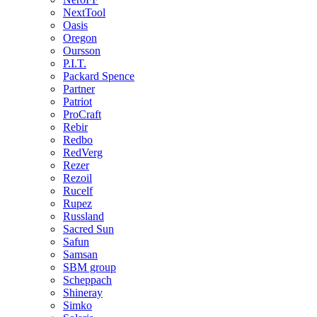
NextTool
Oasis
Oregon
Oursson
P.I.T.
Packard Spence
Partner
Patriot
ProCraft
Rebir
Redbo
RedVerg
Rezer
Rezoil
Rucelf
Rupez
Russland
Sacred Sun
Safun
Samsan
SBM group
Scheppach
Shineray
Simko