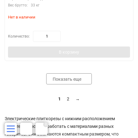
Вес брутто:
33 кг
Нет в наличии
Количество:
В корзину
Показать еще
1
2
→
Электрические плиткорезы с нижним расположением
0
двигателя способны работать с материалами разных
габаритов. Они отличаются компактным размером, что