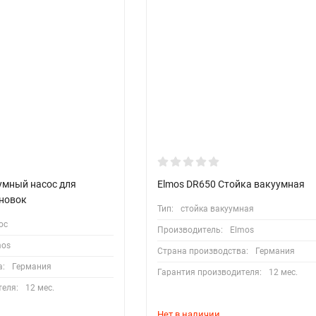
умный насос для
Elmos DR650 Стойка вакуумная
новок
Тип:
стойка вакуумная
ос
Производитель:
Elmos
mos
Страна производства:
Германия
а:
Германия
Гарантия производителя:
12 мес.
теля:
12 мес.
Нет в наличии