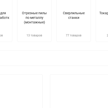
 для
Отрезные пилы
Сверлильные
Тока
аботк
по металлу
станки
(монтажные)
ов
13 товаров
77 товаров