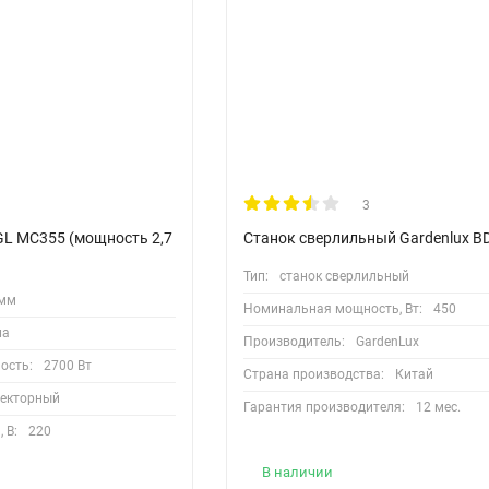
3
L МC355 (мощность 2,7
Станок сверлильный Gardenlux B
Тип:
станок сверлильный
 мм
Номинальная мощность, Вт:
450
ла
Производитель:
GardenLux
ость:
2700 Вт
Страна производства:
Китай
лекторный
Гарантия производителя:
12 мес.
 В:
220
В наличии