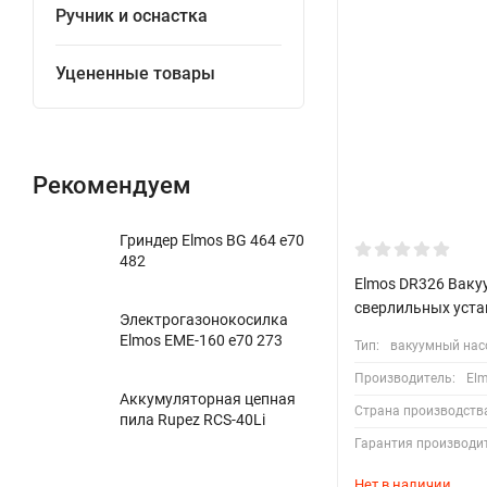
Ручник и оснастка
Уцененные товары
Рекомендуем
Гриндер Elmos BG 464 e70
482
Elmos DR326 Ваку
сверлильных уста
Электрогазонокосилка
Elmos EME-160 e70 273
Тип:
вакуумный нас
Производитель:
El
Аккумуляторная цепная
Страна производств
пила Rupez RCS-40Li
Гарантия производи
Нет в наличии