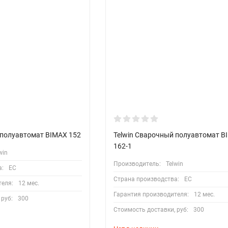
 полуавтомат BIMAX 152
Telwin Сварочный полуавтомат B
162-1
win
Производитель:
Telwin
а:
EC
Страна производства:
EC
теля:
12 мес.
Гарантия производителя:
12 мес.
 руб:
300
Стоимость доставки, руб:
300