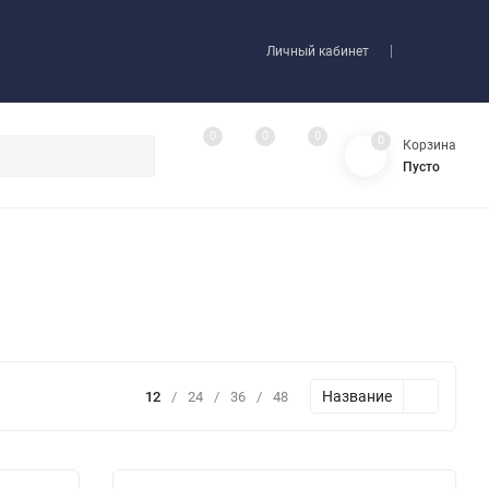
Личный кабинет
0
0
0
0
Корзина
Пусто
Название
12
/
24
/
36
/
48