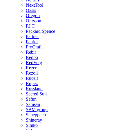
NextTool
Oasis
Oregon
Oursson
P.I.T.
Packard Spence
Partner
Patriot
ProCraft
Rebir
Redbo
RedVerg
Rezer
Rezoil
Rucelf
Rupez
Russland
Sacred Sun
Safun
Samsan
SBM group
Scheppach
Shineray
Simko