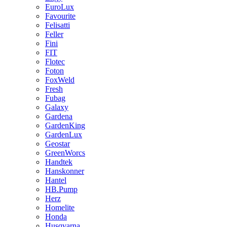
EuroLux
Favourite
Felisatti
Feller
Fini
FIT
Flotec
Foton
FoxWeld
Fresh
Fubag
Galaxy
Gardena
GardenKing
GardenLux
Geostar
GreenWorcs
Handtek
Hanskonner
Hantel
HB.Pump
Herz
Homelite
Honda
Husqvarna