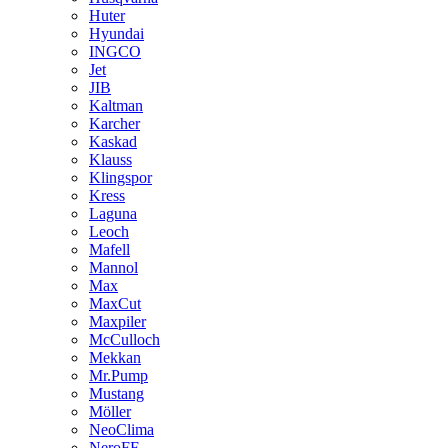
Huter
Hyundai
INGCO
Jet
JIB
Kaltman
Karcher
Kaskad
Klauss
Klingspor
Kress
Laguna
Leoch
Mafell
Mannol
Max
MaxCut
Maxpiler
McCulloch
Mekkan
Mr.Pump
Mustang
Möller
NeoClima
NeroFF