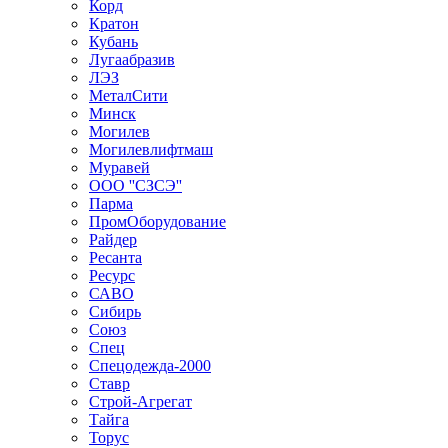
Корд
Кратон
Кубань
Лугаабразив
ЛЭЗ
МеталСити
Минск
Могилев
Могилевлифтмаш
Муравей
ООО ''СЗСЭ''
Парма
ПромОборудование
Райдер
Ресанта
Ресурс
САВО
Сибирь
Союз
Спец
Спецодежда-2000
Ставр
Строй-Агрегат
Тайга
Торус