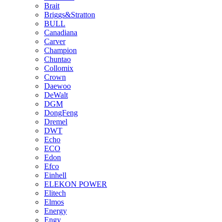
Brait
Briggs&Stratton
BULL
Canadiana
Carver
Champion
Chuntao
Collomix
Crown
Daewoo
DeWalt
DGM
DongFeng
Dremel
DWT
Echo
ECO
Edon
Efco
Einhell
ELEKON POWER
Elitech
Elmos
Energy
Engy