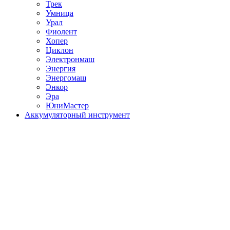
Трек
Умница
Урал
Фиолент
Хопер
Циклон
Электронмаш
Энергия
Энергомаш
Энкор
Эра
ЮниМастер
Аккумуляторный инструмент