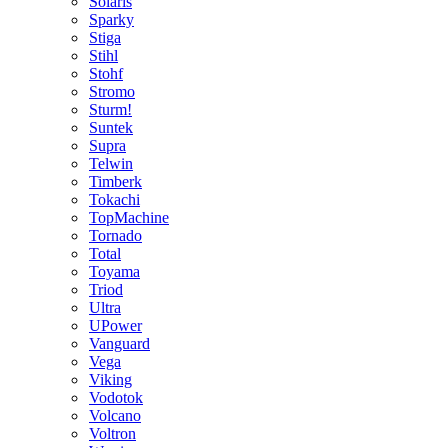
Solaris
Sparky
Stiga
Stihl
Stohf
Stromo
Sturm!
Suntek
Supra
Telwin
Timberk
Tokachi
TopMachine
Tornado
Total
Toyama
Triod
Ultra
UPower
Vanguard
Vega
Viking
Vodotok
Volcano
Voltron