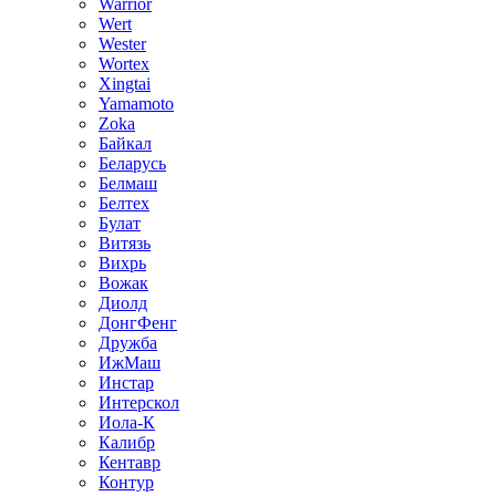
Warrior
Wert
Wester
Wortex
Xingtai
Yamamoto
Zoka
Байкал
Беларусь
Белмаш
Белтех
Булат
Витязь
Вихрь
Вожак
Диолд
ДонгФенг
Дружба
ИжМаш
Инстар
Интерскол
Иола-К
Калибр
Кентавр
Контур