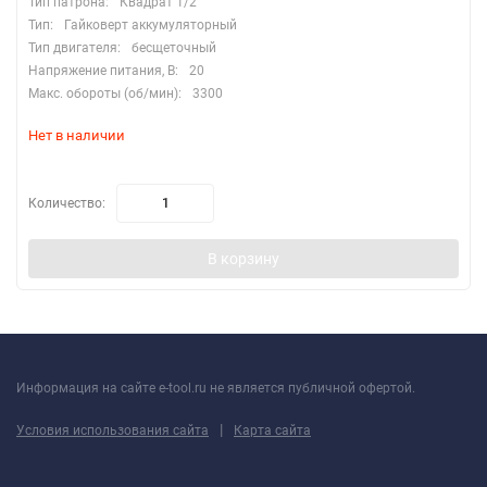
Тип патрона:
Квадрат 1/2"
Тип:
Гайковерт аккумуляторный
Тип двигателя:
бесщеточный
Напряжение питания, В:
20
Макс. обороты (об/мин):
3300
Нет в наличии
Количество:
В корзину
Информация на сайте e-tool.ru не является публичной офертой.
|
Условия использования сайта
Карта сайта