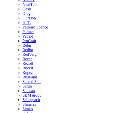
NextTool
Oasis
Oregon
Oursson
P.I.T.
Packard Spence
Partner
Patriot
ProCraft
Rebir
Redbo
RedVerg
Rezer
Rezoil
Rucelf
Rupez
Russland
Sacred Sun
Safun
Samsan
SBM group
Scheppach
Shineray
Simko