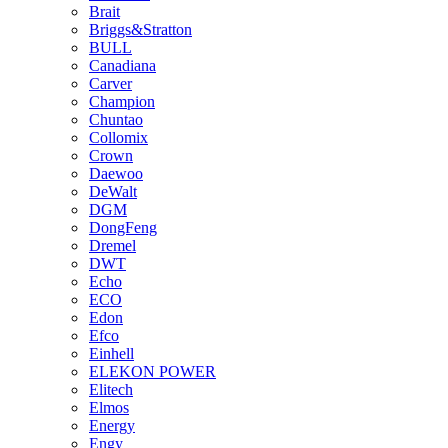
Brait
Briggs&Stratton
BULL
Canadiana
Carver
Champion
Chuntao
Collomix
Crown
Daewoo
DeWalt
DGM
DongFeng
Dremel
DWT
Echo
ECO
Edon
Efco
Einhell
ELEKON POWER
Elitech
Elmos
Energy
Engy