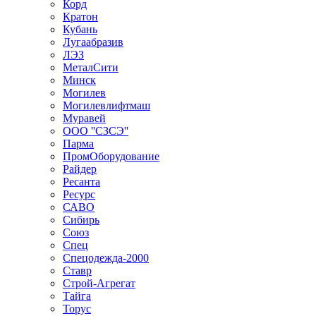
Корд
Кратон
Кубань
Лугаабразив
ЛЭЗ
МеталСити
Минск
Могилев
Могилевлифтмаш
Муравей
ООО ''СЗСЭ''
Парма
ПромОборудование
Райдер
Ресанта
Ресурс
САВО
Сибирь
Союз
Спец
Спецодежда-2000
Ставр
Строй-Агрегат
Тайга
Торус