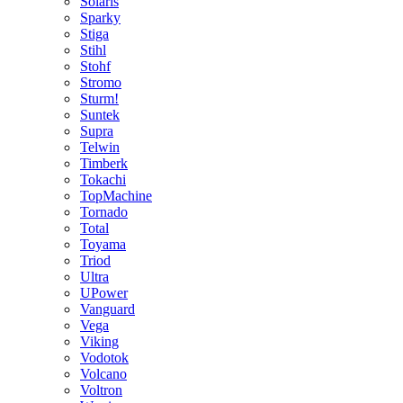
Solaris
Sparky
Stiga
Stihl
Stohf
Stromo
Sturm!
Suntek
Supra
Telwin
Timberk
Tokachi
TopMachine
Tornado
Total
Toyama
Triod
Ultra
UPower
Vanguard
Vega
Viking
Vodotok
Volcano
Voltron