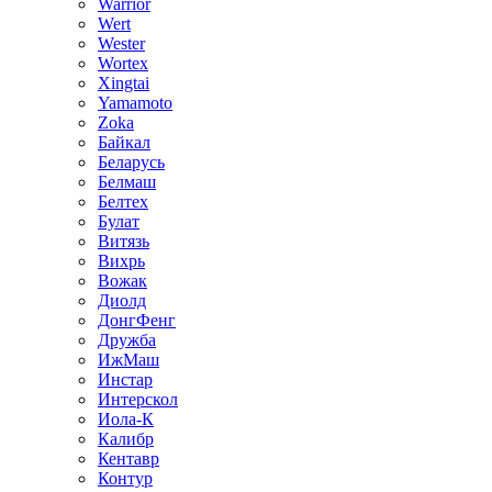
Warrior
Wert
Wester
Wortex
Xingtai
Yamamoto
Zoka
Байкал
Беларусь
Белмаш
Белтех
Булат
Витязь
Вихрь
Вожак
Диолд
ДонгФенг
Дружба
ИжМаш
Инстар
Интерскол
Иола-К
Калибр
Кентавр
Контур