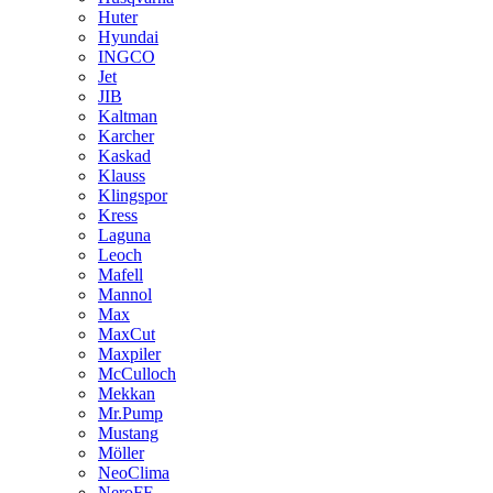
Huter
Hyundai
INGCO
Jet
JIB
Kaltman
Karcher
Kaskad
Klauss
Klingspor
Kress
Laguna
Leoch
Mafell
Mannol
Max
MaxCut
Maxpiler
McCulloch
Mekkan
Mr.Pump
Mustang
Möller
NeoClima
NeroFF