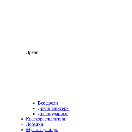
Дрели
Все дрели
Дрели-миксеры
Дрели ударные
Краскораспылители
Лобзики
Мультитул и др.