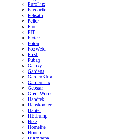
EuroLux
Favourite
Felisatti
Feller
Fini
FIT
Flotec
Foton
FoxWeld
Fresh
Fubag
Galaxy
Gardena
GardenKing
GardenLux
Geostar
GreenWorcs
Handtek
Hanskonner
Hantel
HB.Pump
Herz
Homelite
Honda
Husqvarna