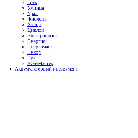
Трек
Умница
Урал
Фиолент
Хопер
Циклон
Электронмаш
Энергия
Энергомаш
Энкор
Эра
ЮниМастер
Аккумуляторный инструмент