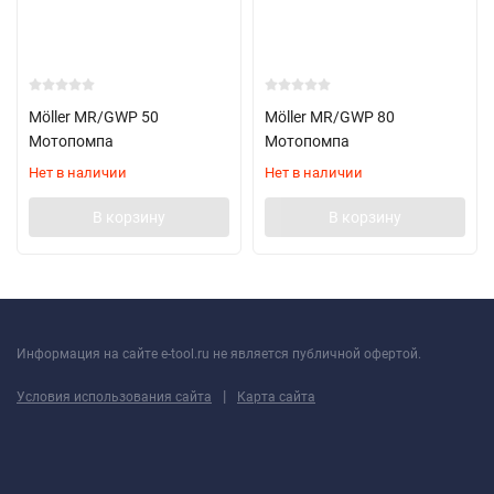
Möller MR/GWP 50
Möller MR/GWP 80
Мотопомпа
Мотопомпа
Нет в наличии
Нет в наличии
В корзину
В корзину
Информация на сайте e-tool.ru не является публичной офертой.
|
Условия использования сайта
Карта сайта