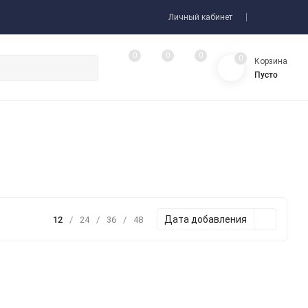
Личный кабинет
0
0
0
0
Корзина
Пусто
Дата добавления
12
/
24
/
36
/
48