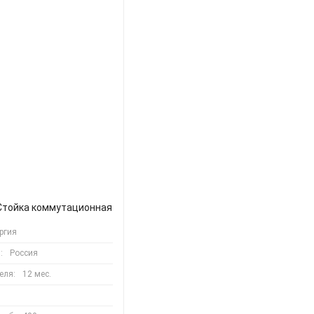
Стойка коммутационная
ргия
:
Россия
еля:
12 мес.