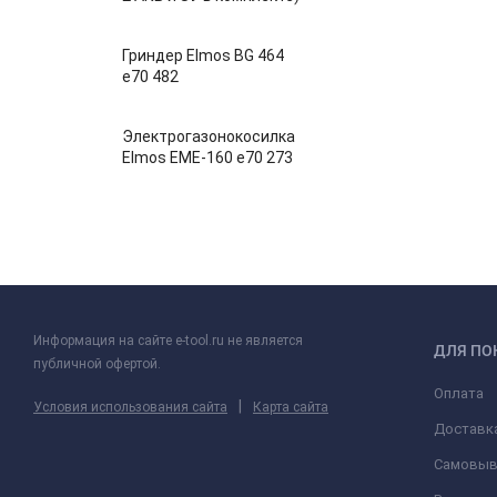
Гриндер Elmos BG 464
e70 482
Электрогазонокосилка
Elmos EME-160 e70 273
Информация на сайте e-tool.ru не является
ДЛЯ ПО
публичной офертой.
Оплата
|
Условия использования сайта
Карта сайта
Доставк
Самовыв