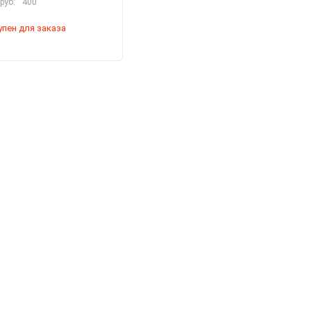
руб:
400
упен для заказа