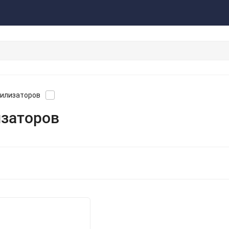
акты
Обратная связь
билизаторов
изаторов