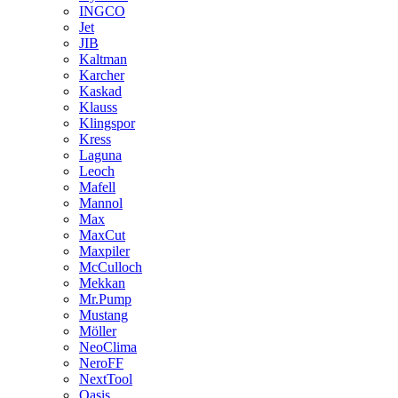
INGCO
Jet
JIB
Kaltman
Karcher
Kaskad
Klauss
Klingspor
Kress
Laguna
Leoch
Mafell
Mannol
Max
MaxCut
Maxpiler
McCulloch
Mekkan
Mr.Pump
Mustang
Möller
NeoClima
NeroFF
NextTool
Oasis