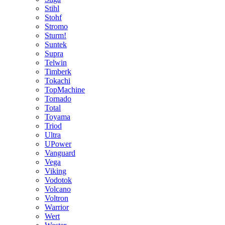
Stihl
Stohf
Stromo
Sturm!
Suntek
Supra
Telwin
Timberk
Tokachi
TopMachine
Tornado
Total
Toyama
Triod
Ultra
UPower
Vanguard
Vega
Viking
Vodotok
Volcano
Voltron
Warrior
Wert