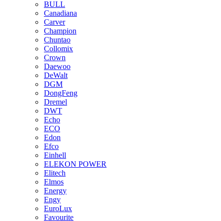
BULL
Canadiana
Carver
Champion
Chuntao
Collomix
Crown
Daewoo
DeWalt
DGM
DongFeng
Dremel
DWT
Echo
ECO
Edon
Efco
Einhell
ELEKON POWER
Elitech
Elmos
Energy
Engy
EuroLux
Favourite