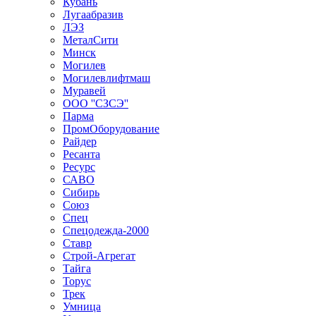
Кубань
Лугаабразив
ЛЭЗ
МеталСити
Минск
Могилев
Могилевлифтмаш
Муравей
ООО ''СЗСЭ''
Парма
ПромОборудование
Райдер
Ресанта
Ресурс
САВО
Сибирь
Союз
Спец
Спецодежда-2000
Ставр
Строй-Агрегат
Тайга
Торус
Трек
Умница