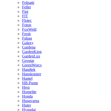
Felisatti
Feller
Fini
FIT
Flotec
Foton
FoxWeld
Fresh
Fubag
Galaxy
Gardena
GardenKing
GardenLux
Geostar
GreenWorcs
Handtek
Hanskonner
Hantel
HB.Pump
Herz
Homelite
Honda
Husqvarna
Huter
Hyundai