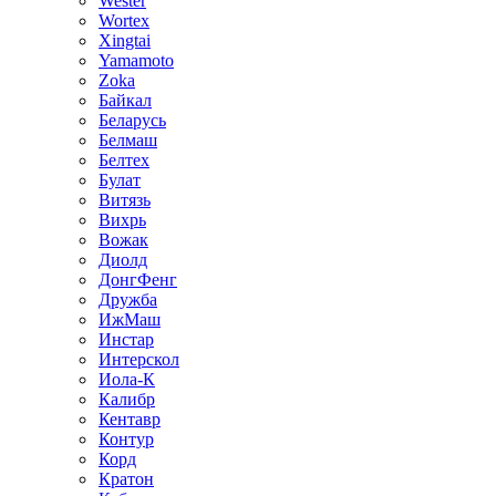
Wester
Wortex
Xingtai
Yamamoto
Zoka
Байкал
Беларусь
Белмаш
Белтех
Булат
Витязь
Вихрь
Вожак
Диолд
ДонгФенг
Дружба
ИжМаш
Инстар
Интерскол
Иола-К
Калибр
Кентавр
Контур
Корд
Кратон