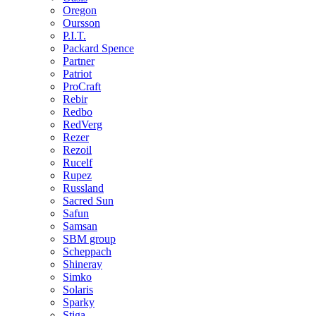
Oregon
Oursson
P.I.T.
Packard Spence
Partner
Patriot
ProCraft
Rebir
Redbo
RedVerg
Rezer
Rezoil
Rucelf
Rupez
Russland
Sacred Sun
Safun
Samsan
SBM group
Scheppach
Shineray
Simko
Solaris
Sparky
Stiga