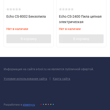
Echo CS-8002 Бензопила
Echo CS-2400 Пила цепная
электрическая
Нет в наличии
Нет в наличии
В корзину
В корзину
Информация на сайте e-tool.ru не является публичной офертой.
|
Условия использования сайта
Карта сайта
Разработано в
steemy.ru