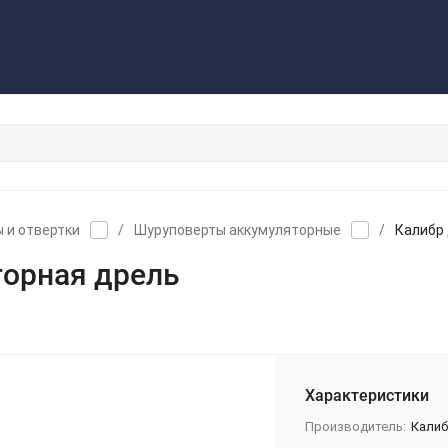
з
Контакты
Обратная связь
 и отвертки
/
Шуруповерты аккумуляторные
/
Калибр
торная дрель
Характеристики
Производитель:
Кали