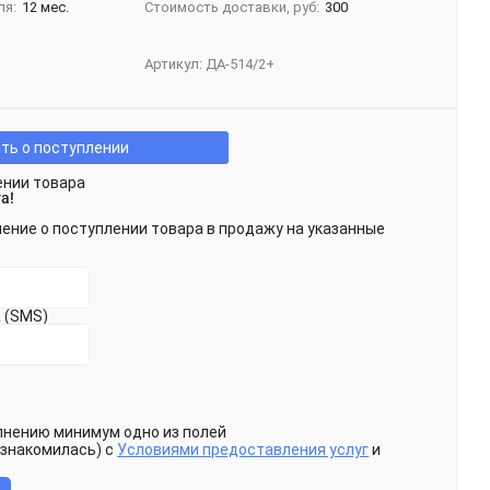
ля:
12 мес.
Стоимость доставки, руб:
300
Артикул:
ДА-514/2+
ть о поступлении
ении товара
а!
ение о поступлении товара в продажу на указанные
 (SMS)
олнению минимум одно из полей
ознакомилась) с
Условиями предоставления услуг
и