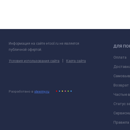
Информация на сайте e-tool.ru не является
ДЛЯ ПО
публичной офертой.
Оплата
|
Условия использования сайта
Карта сайта
Доставк
Самовыв
Возврат 
Разработано в
steemy.ru
Частые 
Статус з
Сервисн
Правила