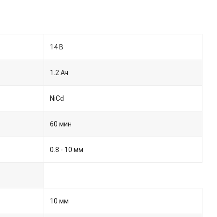
14 В
1.2 Ач
NiCd
60 мин
0.8 - 10 мм
10 мм