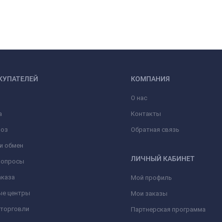
КУПАТЕЛЕЙ
КОМПАНИЯ
О нас
а
Контакты
оз
Обратная связь
и обмен
ЛИЧНЫЙ КАБИНЕТ
вопросы
аказа
Мой профиль
ые центры
Мои заказы
 торговли
Партнерская программа