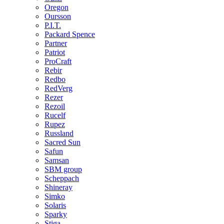
Oregon
Oursson
P.I.T.
Packard Spence
Partner
Patriot
ProCraft
Rebir
Redbo
RedVerg
Rezer
Rezoil
Rucelf
Rupez
Russland
Sacred Sun
Safun
Samsan
SBM group
Scheppach
Shineray
Simko
Solaris
Sparky
Stiga