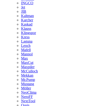
INGCO
Jet
JIB
Kaltman
Karcher
Kaskad
Klauss
Klingspor
Kress
Laguna
Leoch
Mafell
Mannol
Max
MaxCut
Maxpiler
McCulloch
Mekkan
Mr.Pump
Mustang
Möller
NeoClima
NeroFF
NextTool
Oasis