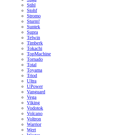
Stihl
Stohf
Stromo
Sturm!
Suntek
Supra
Telwin
Timberk
Tokachi
TopMachine
Tornado
Total
Toyama
Triod
Ultra
UPower
Vanguard
Vega
Viking
Vodotok
Volcano
Voltron
Warrior
Wert