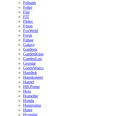
Felisatti
Feller
Fini
FIT
Flotec
Foton
FoxWeld
Fresh
Fubag
Galaxy
Gardena
GardenKing
GardenLux
Geostar
GreenWorcs
Handtek
Hanskonner
Hantel
HB.Pump
Herz
Homelite
Honda
Husqvarna
Huter
Hyundai