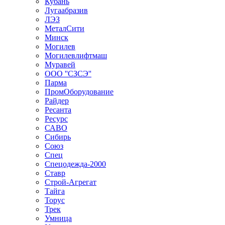
Кубань
Лугаабразив
ЛЭЗ
МеталСити
Минск
Могилев
Могилевлифтмаш
Муравей
ООО ''СЗСЭ''
Парма
ПромОборудование
Райдер
Ресанта
Ресурс
САВО
Сибирь
Союз
Спец
Спецодежда-2000
Ставр
Строй-Агрегат
Тайга
Торус
Трек
Умница