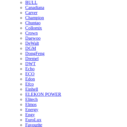
BULL
Canadiana
Carver
Champion
Chuntao
Collomix
Crown
Daewoo
DeWalt
DGM
DongFeng
Dremel
DWT
Echo
ECO
Edon
Efco
Einhell
ELEKON POWER
Elitech
Elmos
Energy
Engy
EuroLux
Favourite