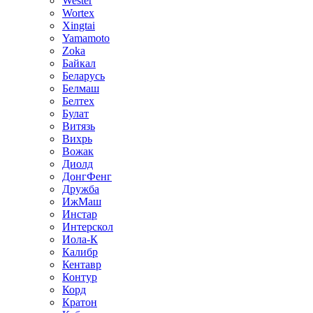
Wester
Wortex
Xingtai
Yamamoto
Zoka
Байкал
Беларусь
Белмаш
Белтех
Булат
Витязь
Вихрь
Вожак
Диолд
ДонгФенг
Дружба
ИжМаш
Инстар
Интерскол
Иола-К
Калибр
Кентавр
Контур
Корд
Кратон