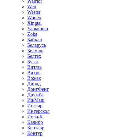
Warrior
Wert
Wester
Wortex
Xingtai
Yamamoto
Zoka
Байкал
Беларусь
Белмаш
Белтех
Булат
Витязь
Вихрь
Вожак
Диолд
ДонгФенг
Дружба
ИжМаш
Инстар
Интерскол
Иола-К
Калибр
Кентавр
Контур