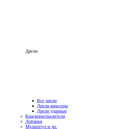
Дрели
Все дрели
Дрели-миксеры
Дрели ударные
Краскораспылители
Лобзики
Мультитул и др.