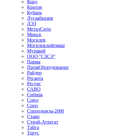
Корд
Кратон
Кубань
Лугаабразив
ЛЭЗ
МеталСити
Минск
Могилев
Могилевлифтмаш
Муравей
ООО ''СЗСЭ''
Парма
ПромОборудование
Райдер
Ресанта
Ресурс
САВО
Сибирь
Союз
Спец
Спецодежда-2000
Ставр
Строй-Агрегат
Тайга
Торус