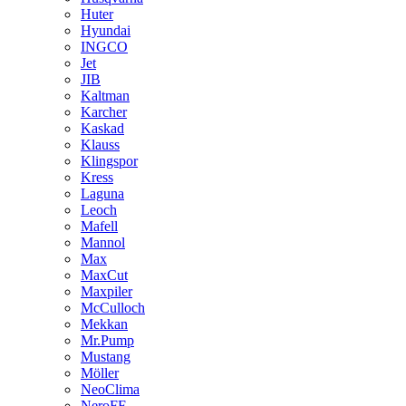
Huter
Hyundai
INGCO
Jet
JIB
Kaltman
Karcher
Kaskad
Klauss
Klingspor
Kress
Laguna
Leoch
Mafell
Mannol
Max
MaxCut
Maxpiler
McCulloch
Mekkan
Mr.Pump
Mustang
Möller
NeoClima
NeroFF