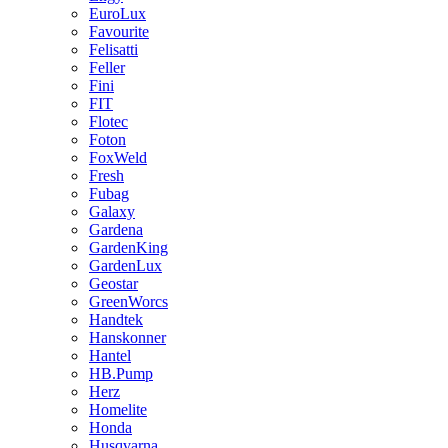
EuroLux
Favourite
Felisatti
Feller
Fini
FIT
Flotec
Foton
FoxWeld
Fresh
Fubag
Galaxy
Gardena
GardenKing
GardenLux
Geostar
GreenWorcs
Handtek
Hanskonner
Hantel
HB.Pump
Herz
Homelite
Honda
Husqvarna