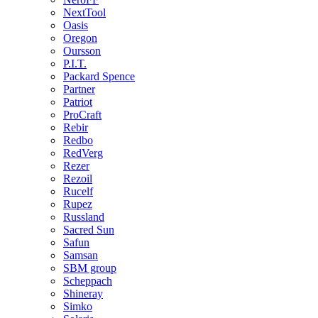
NextTool
Oasis
Oregon
Oursson
P.I.T.
Packard Spence
Partner
Patriot
ProCraft
Rebir
Redbo
RedVerg
Rezer
Rezoil
Rucelf
Rupez
Russland
Sacred Sun
Safun
Samsan
SBM group
Scheppach
Shineray
Simko