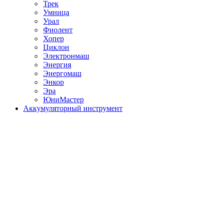
Трек
Умница
Урал
Фиолент
Хопер
Циклон
Электронмаш
Энергия
Энергомаш
Энкор
Эра
ЮниМастер
Аккумуляторный инструмент