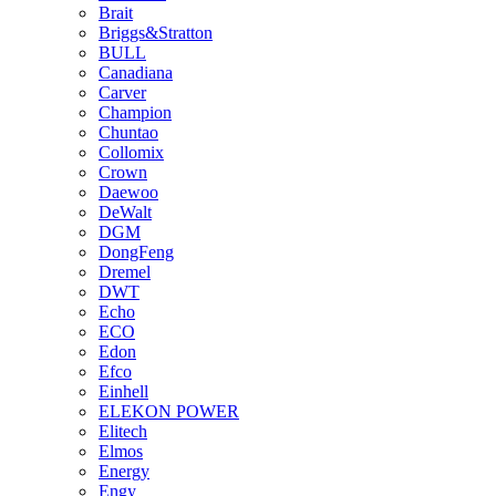
Brait
Briggs&Stratton
BULL
Canadiana
Carver
Champion
Chuntao
Collomix
Crown
Daewoo
DeWalt
DGM
DongFeng
Dremel
DWT
Echo
ECO
Edon
Efco
Einhell
ELEKON POWER
Elitech
Elmos
Energy
Engy