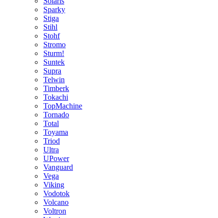
Solaris
Sparky
Stiga
Stihl
Stohf
Stromo
Sturm!
Suntek
Supra
Telwin
Timberk
Tokachi
TopMachine
Tornado
Total
Toyama
Triod
Ultra
UPower
Vanguard
Vega
Viking
Vodotok
Volcano
Voltron