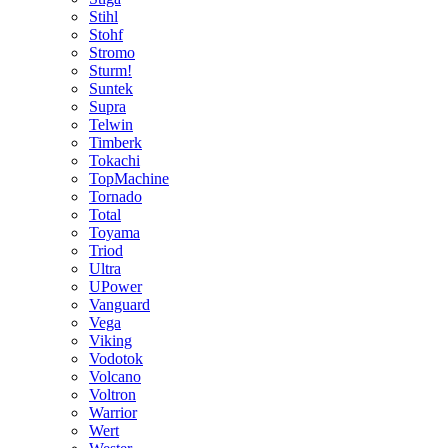
Stihl
Stohf
Stromo
Sturm!
Suntek
Supra
Telwin
Timberk
Tokachi
TopMachine
Tornado
Total
Toyama
Triod
Ultra
UPower
Vanguard
Vega
Viking
Vodotok
Volcano
Voltron
Warrior
Wert