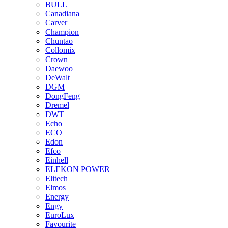
BULL
Canadiana
Carver
Champion
Chuntao
Collomix
Crown
Daewoo
DeWalt
DGM
DongFeng
Dremel
DWT
Echo
ECO
Edon
Efco
Einhell
ELEKON POWER
Elitech
Elmos
Energy
Engy
EuroLux
Favourite