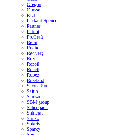
Oregon
Oursson
P.I.T.
Packard Spence
Partner
Patriot
ProCraft
Rebir
Redbo
RedVerg
Rezer
Rezoil
Rucelf
Rupez
Russland
Sacred Sun
Safun
Samsan
SBM group
Scheppach
Shineray
Simko
Solaris
Sparky
Stiga