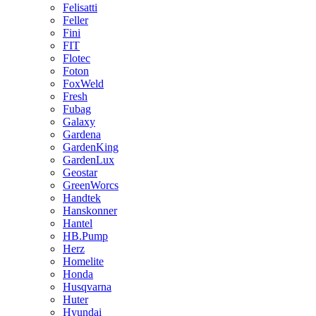
Felisatti
Feller
Fini
FIT
Flotec
Foton
FoxWeld
Fresh
Fubag
Galaxy
Gardena
GardenKing
GardenLux
Geostar
GreenWorcs
Handtek
Hanskonner
Hantel
HB.Pump
Herz
Homelite
Honda
Husqvarna
Huter
Hyundai