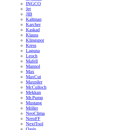
INGCO
Jet
JIB
Kaltman
Karcher
Kaskad
Klauss
Klingspor
Kress
Laguna
Leoch
Mafell
Mannol
Max
MaxCut
Maxpiler
McCulloch
Mekkan
Mr.Pump
Mustang
Möller
NeoClima
NeroFF
NextTool
Oasis