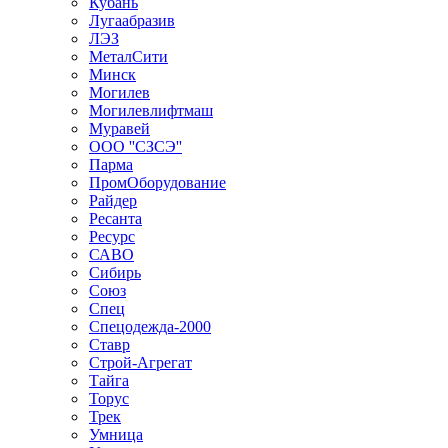
Кубань
Лугаабразив
ЛЭЗ
МеталСити
Минск
Могилев
Могилевлифтмаш
Муравей
ООО ''СЗСЭ''
Парма
ПромОборудование
Райдер
Ресанта
Ресурс
САВО
Сибирь
Союз
Спец
Спецодежда-2000
Ставр
Строй-Агрегат
Тайга
Торус
Трек
Умница