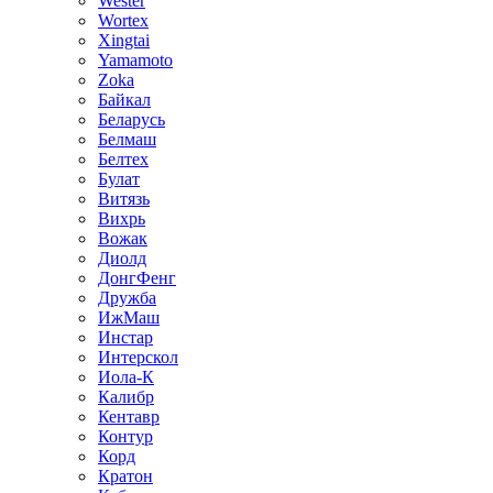
Wester
Wortex
Xingtai
Yamamoto
Zoka
Байкал
Беларусь
Белмаш
Белтех
Булат
Витязь
Вихрь
Вожак
Диолд
ДонгФенг
Дружба
ИжМаш
Инстар
Интерскол
Иола-К
Калибр
Кентавр
Контур
Корд
Кратон