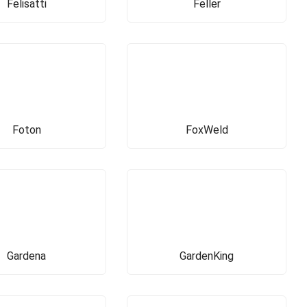
Felisatti
Feller
Foton
FoxWeld
Gardena
GardenKing