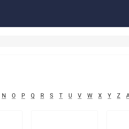
з
Контакты
Обратная связь
N
O
P
Q
R
S
T
U
V
W
X
Y
Z