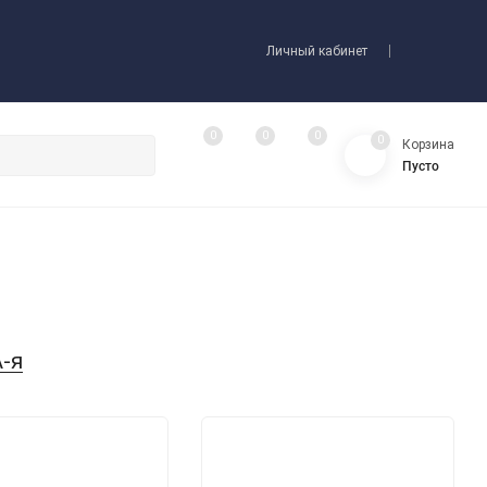
Личный кабинет
0
0
0
0
Корзина
Пусто
А-я