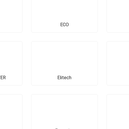
ECO
WER
Elitech