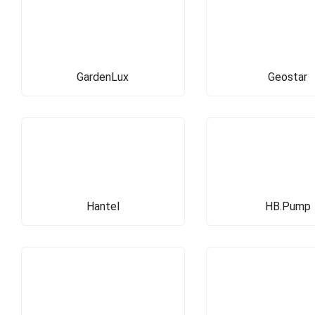
GardenLux
Geostar
Hantel
HB.Pump