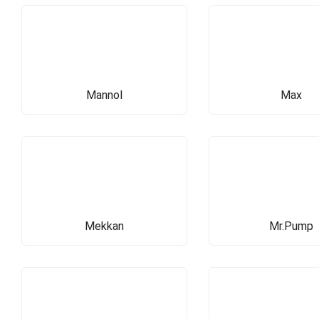
Mannol
Max
Mekkan
Mr.Pump