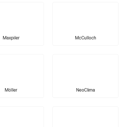
Maxpiler
McCulloch
Möller
NeoClima