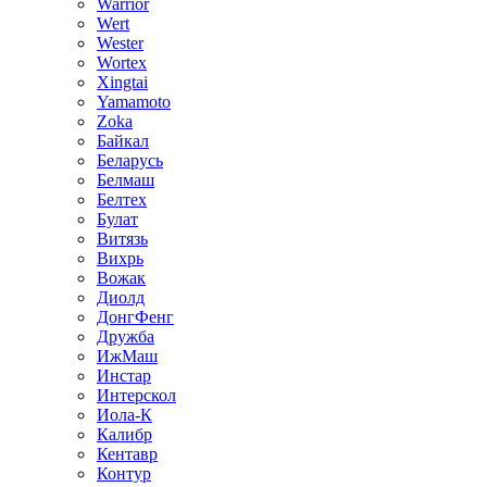
Warrior
Wert
Wester
Wortex
Xingtai
Yamamoto
Zoka
Байкал
Беларусь
Белмаш
Белтех
Булат
Витязь
Вихрь
Вожак
Диолд
ДонгФенг
Дружба
ИжМаш
Инстар
Интерскол
Иола-К
Калибр
Кентавр
Контур