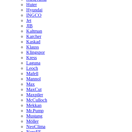
Huter
Hyundai
INGCO
Jet
JIB
Kaltman
Karcher
Kaskad
Klauss
Klingspor
Kress
Laguna
Leoch
Mafell
Mannol
Max
MaxCut
Maxpiler
McCulloch
Mekkan
Mr.Pump
Mustang
Möller
NeoClima
NeroFF