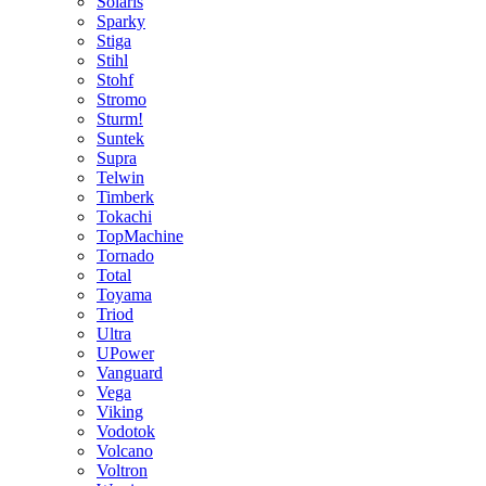
Solaris
Sparky
Stiga
Stihl
Stohf
Stromo
Sturm!
Suntek
Supra
Telwin
Timberk
Tokachi
TopMachine
Tornado
Total
Toyama
Triod
Ultra
UPower
Vanguard
Vega
Viking
Vodotok
Volcano
Voltron