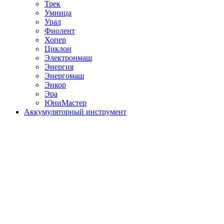
Трек
Умница
Урал
Фиолент
Хопер
Циклон
Электронмаш
Энергия
Энергомаш
Энкор
Эра
ЮниМастер
Аккумуляторный инструмент