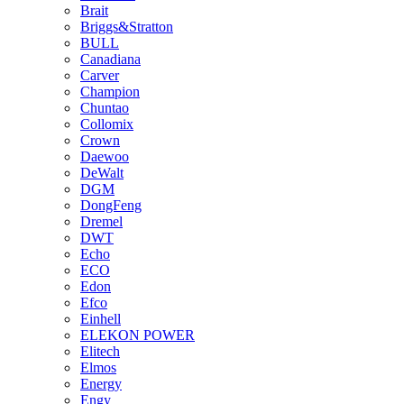
Brait
Briggs&Stratton
BULL
Canadiana
Carver
Champion
Chuntao
Collomix
Crown
Daewoo
DeWalt
DGM
DongFeng
Dremel
DWT
Echo
ECO
Edon
Efco
Einhell
ELEKON POWER
Elitech
Elmos
Energy
Engy