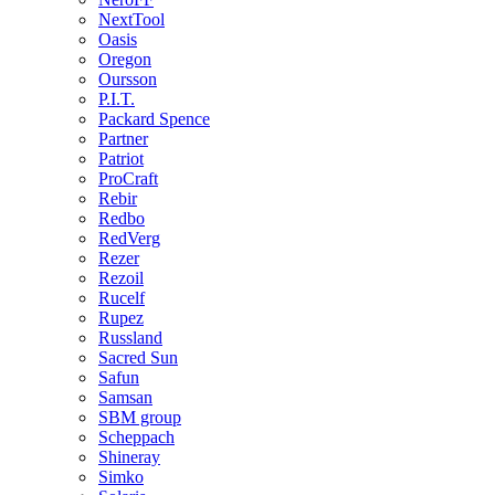
NextTool
Oasis
Oregon
Oursson
P.I.T.
Packard Spence
Partner
Patriot
ProCraft
Rebir
Redbo
RedVerg
Rezer
Rezoil
Rucelf
Rupez
Russland
Sacred Sun
Safun
Samsan
SBM group
Scheppach
Shineray
Simko