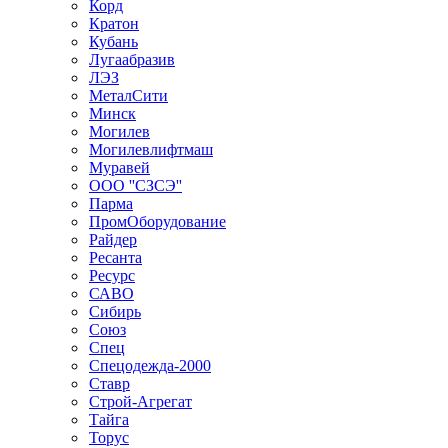
Корд
Кратон
Кубань
Лугаабразив
ЛЭЗ
МеталСити
Минск
Могилев
Могилевлифтмаш
Муравей
ООО ''СЗСЭ''
Парма
ПромОборудование
Райдер
Ресанта
Ресурс
САВО
Сибирь
Союз
Спец
Спецодежда-2000
Ставр
Строй-Агрегат
Тайга
Торус