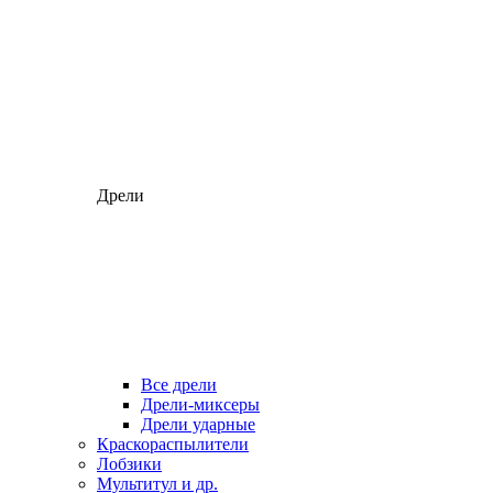
Дрели
Все дрели
Дрели-миксеры
Дрели ударные
Краскораспылители
Лобзики
Мультитул и др.