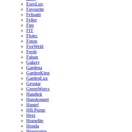
EuroLux
Favourite
Felisatti
Feller
Fini
FIT
Flotec
Foton
FoxWeld
Fresh
Fubag
Galaxy
Gardena
GardenKing
GardenLux
Geostar
GreenWorcs
Handtek
Hanskonner
Hantel
HB.Pump
Herz
Homelite
Honda
Husqvarna