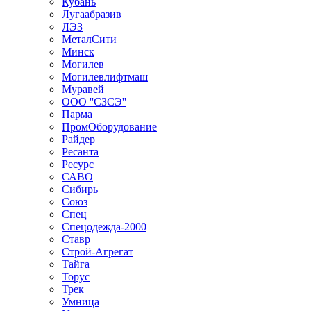
Кубань
Лугаабразив
ЛЭЗ
МеталСити
Минск
Могилев
Могилевлифтмаш
Муравей
ООО ''СЗСЭ''
Парма
ПромОборудование
Райдер
Ресанта
Ресурс
САВО
Сибирь
Союз
Спец
Спецодежда-2000
Ставр
Строй-Агрегат
Тайга
Торус
Трек
Умница