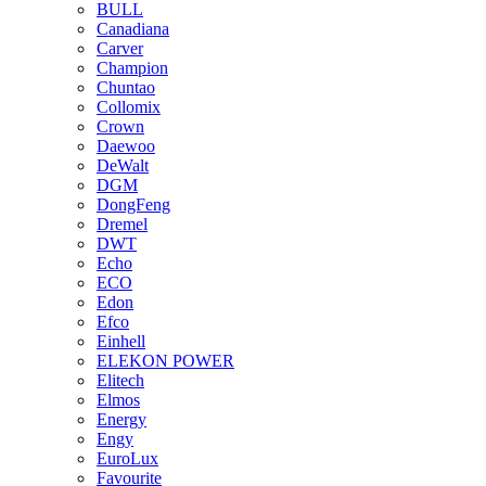
BULL
Canadiana
Carver
Champion
Chuntao
Collomix
Crown
Daewoo
DeWalt
DGM
DongFeng
Dremel
DWT
Echo
ECO
Edon
Efco
Einhell
ELEKON POWER
Elitech
Elmos
Energy
Engy
EuroLux
Favourite