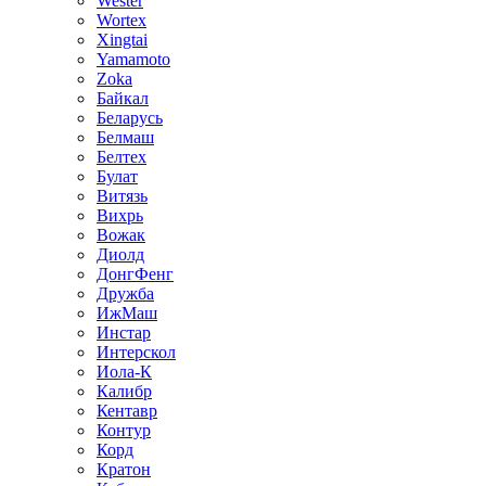
Wester
Wortex
Xingtai
Yamamoto
Zoka
Байкал
Беларусь
Белмаш
Белтех
Булат
Витязь
Вихрь
Вожак
Диолд
ДонгФенг
Дружба
ИжМаш
Инстар
Интерскол
Иола-К
Калибр
Кентавр
Контур
Корд
Кратон