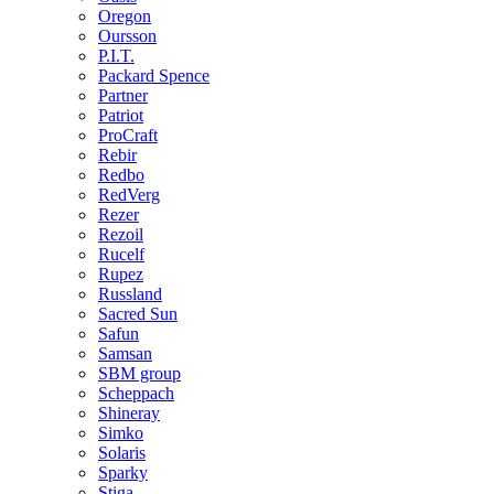
Oregon
Oursson
P.I.T.
Packard Spence
Partner
Patriot
ProCraft
Rebir
Redbo
RedVerg
Rezer
Rezoil
Rucelf
Rupez
Russland
Sacred Sun
Safun
Samsan
SBM group
Scheppach
Shineray
Simko
Solaris
Sparky
Stiga