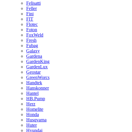
Felisatti
Feller
Fini
FIT
Flotec
Foton
FoxWeld
Fresh
Fubag
Galaxy
Gardena
GardenKing
GardenLux
Geostar
GreenWorcs
Handtek
Hanskonner
Hantel
HB.Pump
Herz
Homelite
Honda
Husqvarna
Huter
Hyundai