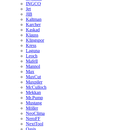
INGCO
Jet
JIB
Kaltman
Karcher
Kaskad
Klauss
Klingspor
Kress
Laguna
Leoch
Mafell
Mannol
Max
MaxCut
Maxpiler
McCulloch
Mekkan
Mr.Pump
Mustang
Möller
NeoClima
NeroFF
NextTool
Oasis