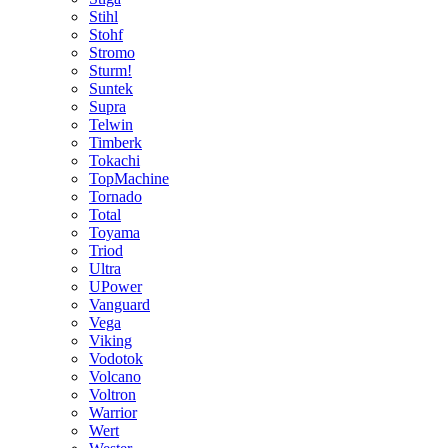
Stihl
Stohf
Stromo
Sturm!
Suntek
Supra
Telwin
Timberk
Tokachi
TopMachine
Tornado
Total
Toyama
Triod
Ultra
UPower
Vanguard
Vega
Viking
Vodotok
Volcano
Voltron
Warrior
Wert