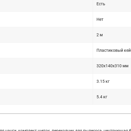
Есть
Нет
2 м
Пластиковый кей
320х140х310 мм
3.15 кг
5.4 кг
для цанги, комплект щеток, переходник для пылесоса, центрующая