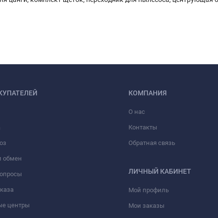
КУПАТЕЛЕЙ
КОМПАНИЯ
О нас
а
Контакты
оз
Обратная связь
и обмен
ЛИЧНЫЙ КАБИНЕТ
вопросы
аказа
Мой профиль
ые центры
Мои заказы