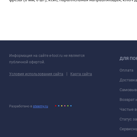
Информация на сайте e-tool.ru не является
ДЛЯ ПО
публичной офертой.
Оплата
|
Условия использования сайта
Карта сайта
Доставк
Самовыв
Возврат 
Разработано в
steemy.ru
Частые 
Статус з
Сервисн