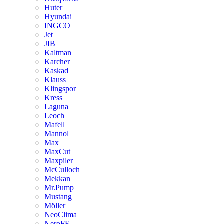
Huter
Hyundai
INGCO
Jet
JIB
Kaltman
Karcher
Kaskad
Klauss
Klingspor
Kress
Laguna
Leoch
Mafell
Mannol
Max
MaxCut
Maxpiler
McCulloch
Mekkan
Mr.Pump
Mustang
Möller
NeoClima
NeroFF