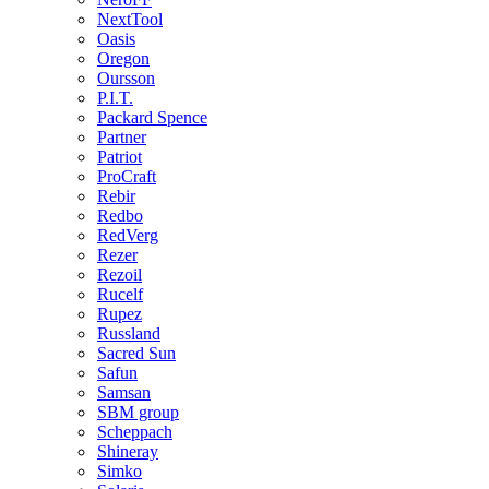
NextTool
Oasis
Oregon
Oursson
P.I.T.
Packard Spence
Partner
Patriot
ProCraft
Rebir
Redbo
RedVerg
Rezer
Rezoil
Rucelf
Rupez
Russland
Sacred Sun
Safun
Samsan
SBM group
Scheppach
Shineray
Simko