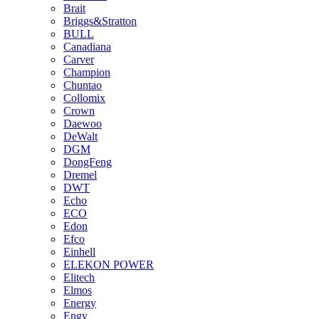
Brait
Briggs&Stratton
BULL
Canadiana
Carver
Champion
Chuntao
Collomix
Crown
Daewoo
DeWalt
DGM
DongFeng
Dremel
DWT
Echo
ECO
Edon
Efco
Einhell
ELEKON POWER
Elitech
Elmos
Energy
Engy