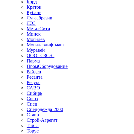
Корд
Кратон
Кубань
Лугаабразив
ЛЭЗ
МеталСити
Минск
Могилев
Могилевлифтмаш
Муравей
ООО ''СЗСЭ''
Парма
ПромОборудование
Райдер
Ресанта
Ресурс
САВО
Сибирь
Союз
Спец
Спецодежда-2000
Ставр
Строй-Агрегат
Тайга
Торус