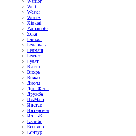
Warrior
Wert
Wester
Wortex
Xingtai
Yamamoto
Zoka
Байкал
Беларусь
Белмаш
Белтех
Булат
Витязь
Вихрь
Вожак
Диолд
ДонгФенг
Дружба
ИжМаш
Инстар
Интерскол
Иола-К
Калибр
Кентавр
Контур