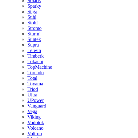
Solaris
Sparky
Stiga
Stihl
Stohf
Stromo
Sturm!
Suntek
Supra
Telwin
Timberk
Tokachi
TopMachine
Tornado
Total
Toyama
Triod
Ultra
UPower
Vanguard
Vega
Viking
Vodotok
Volcano
Voltron