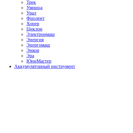
Трек
Умница
Урал
Фиолент
Хопер
Циклон
Электронмаш
Энергия
Энергомаш
Энкор
Эра
ЮниМастер
Аккумуляторный инструмент