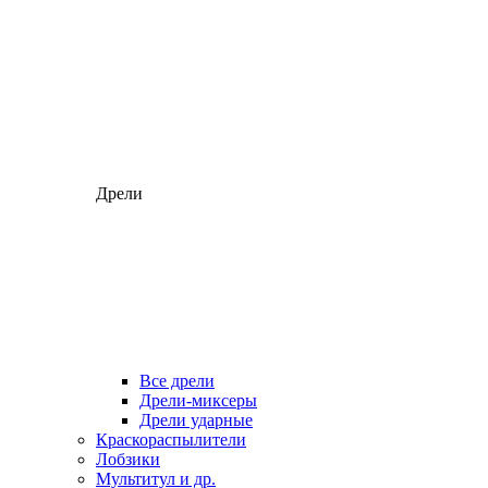
Дрели
Все дрели
Дрели-миксеры
Дрели ударные
Краскораспылители
Лобзики
Мультитул и др.