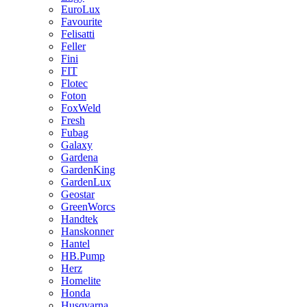
EuroLux
Favourite
Felisatti
Feller
Fini
FIT
Flotec
Foton
FoxWeld
Fresh
Fubag
Galaxy
Gardena
GardenKing
GardenLux
Geostar
GreenWorcs
Handtek
Hanskonner
Hantel
HB.Pump
Herz
Homelite
Honda
Husqvarna