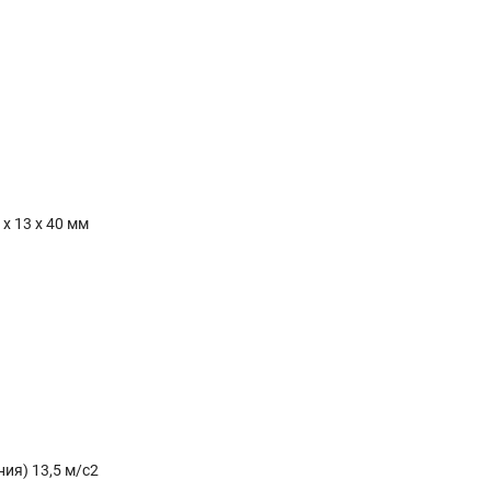
х 13 х 40 мм
ия) 13,5 м/с2