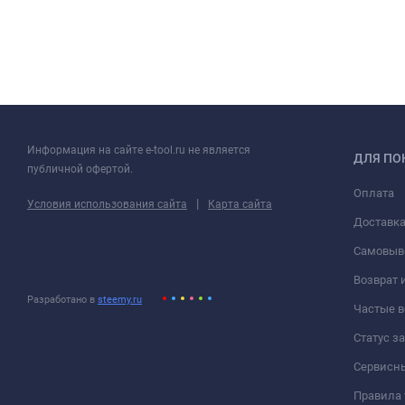
Информация на сайте e-tool.ru не является
ДЛЯ ПО
публичной офертой.
Оплата
|
Условия использования сайта
Карта сайта
Доставк
Самовыв
Возврат 
Разработано в
steemy.ru
Частые 
Статус з
Сервисн
Правила 