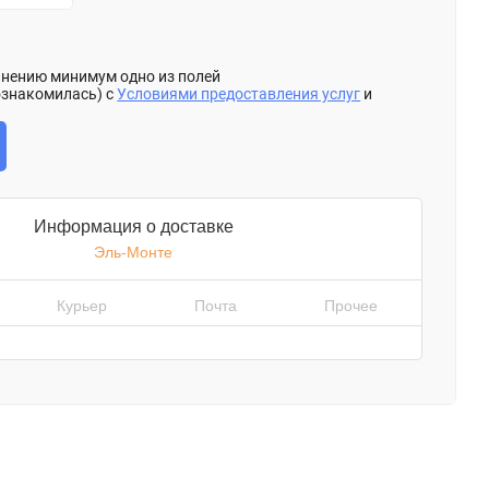
олнению минимум одно из полей
ознакомилась) с
Условиями предоставления услуг
и
Информация о доставке
Эль-Монте
Курьер
Почта
Прочее