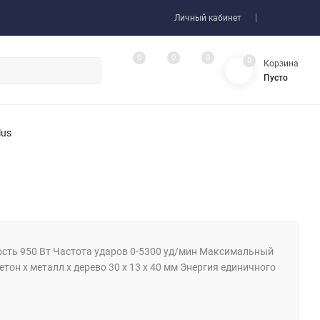
Личный кабинет
0
0
0
0
Корзина
Пусто
lus
сть 950 Вт Частота ударов 0-5300 уд/мин Максимальный
етон х металл х дерево 30 х 13 х 40 мм Энергия единичного