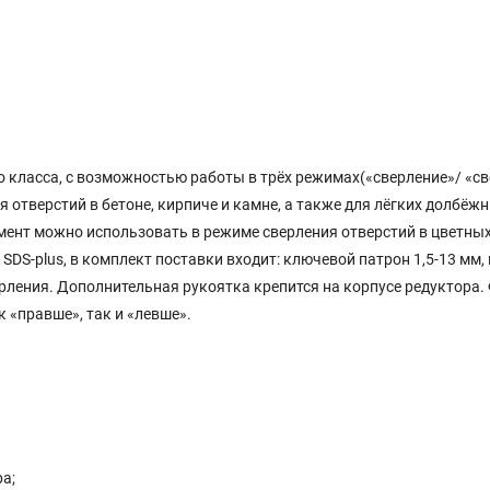
 класса, с возможностью работы в трёх режимах(«сверление»/ «све
 отверстий в бетоне, кирпиче и камне, а также для лёгких долбёж
мент можно использовать в режиме сверления отверстий в цветных 
DS-plus, в комплект поставки входит: ключевой патрон 1,5-13 мм, 
рления. Дополнительная рукоятка крепится на корпусе редуктора. 
к «правше», так и «левше».
а;