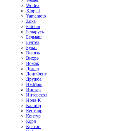
Wester
Wortex
Xingtai
Yamamoto
Zoka
Байкал
Беларусь
Белмаш
Белтех
Булат
Витязь
Вихрь
Вожак
Диолд
ДонгФенг
Дружба
ИжМаш
Инстар
Интерскол
Иола-К
Калибр
Кентавр
Контур
Корд
Кратон