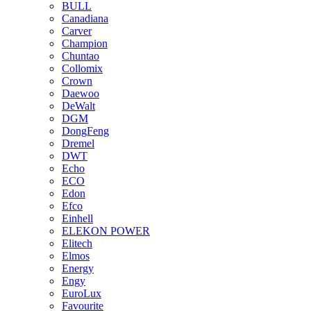
BULL
Canadiana
Carver
Champion
Chuntao
Collomix
Crown
Daewoo
DeWalt
DGM
DongFeng
Dremel
DWT
Echo
ECO
Edon
Efco
Einhell
ELEKON POWER
Elitech
Elmos
Energy
Engy
EuroLux
Favourite