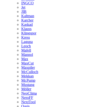
INGCO
Jet
JIB
Kaltman
Karcher
Kaskad
Klauss
Klingspor
Kress
Laguna
Leoch
Mafell
Mannol
Max
MaxCut
Maxpiler
McCulloch
Mekkan
Mr.Pump
Mustang
Möller
NeoClima
NeroFF
NextTool
Oasis