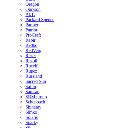
Oregon
Oursson
P.I.T.
Packard Spence
Partner
Patriot
ProCraft
Rebir
Redbo
RedVerg
Rezer
Rezoil
Rucelf
Rupez
Russland
Sacred Sun
Safun
Samsan
SBM group
Scheppach
Shineray
Simko
Solaris
Sparky
Stiga