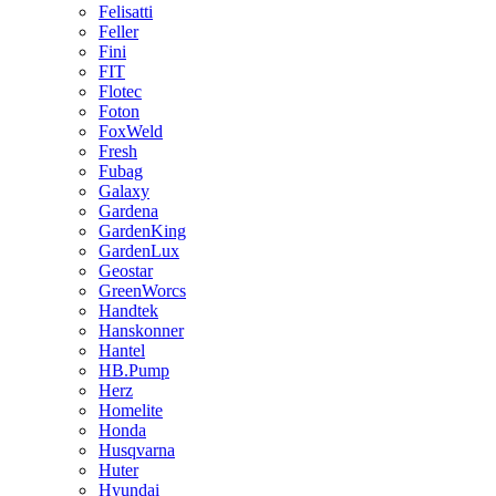
Felisatti
Feller
Fini
FIT
Flotec
Foton
FoxWeld
Fresh
Fubag
Galaxy
Gardena
GardenKing
GardenLux
Geostar
GreenWorcs
Handtek
Hanskonner
Hantel
HB.Pump
Herz
Homelite
Honda
Husqvarna
Huter
Hyundai