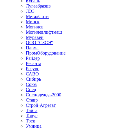
Кубань
Лугаабразив
ЛЭЗ
МеталСити
Минск
Могилев
Могилевлифтмаш
Муравей
ООО ''СЗСЭ''
Парма
ПромОборудование
Райдер
Ресанта
Ресурс
САВО
Сибирь
Союз
Спец
Спецодежда-2000
Ставр
Строй-Агрегат
Тайга
Торус
Трек
Умница