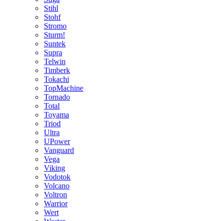
Stihl
Stohf
Stromo
Sturm!
Suntek
Supra
Telwin
Timberk
Tokachi
TopMachine
Tornado
Total
Toyama
Triod
Ultra
UPower
Vanguard
Vega
Viking
Vodotok
Volcano
Voltron
Warrior
Wert