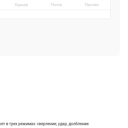
Курьер
Почта
Прочее
т в трех режимах: сверление, удар, долбление.