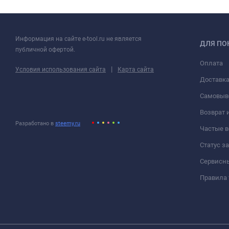
Информация на сайте e-tool.ru не является
ДЛЯ ПО
публичной офертой.
Оплата
|
Условия использования сайта
Карта сайта
Доставк
Самовыв
Возврат 
Разработано в
steemy.ru
Частые 
Статус з
Сервисн
Правила 