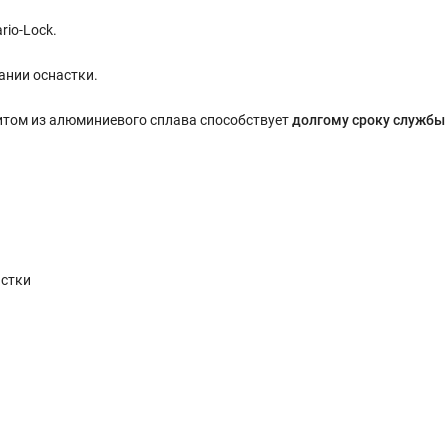
io-Lock.
ании оснастки.
итом из алюминиевого сплава способствует
долгому сроку службы
астки