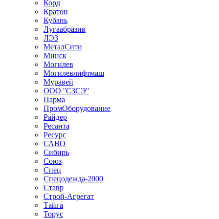
Корд
Кратон
Кубань
Лугаабразив
ЛЭЗ
МеталСити
Минск
Могилев
Могилевлифтмаш
Муравей
ООО ''СЗСЭ''
Парма
ПромОборудование
Райдер
Ресанта
Ресурс
САВО
Сибирь
Союз
Спец
Спецодежда-2000
Ставр
Строй-Агрегат
Тайга
Торус