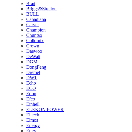
Brait
Briggs&Stratton
BULL
Canadiana
Carver
Champion
Chuntao
Collomix
Crown
Daewoo
DeWalt
DGM
DongFeng
Dremel
DWT
Echo
ECO
Edon
Efco
Einhell
ELEKON POWER
Elitech
Elmos
Energy
Engy