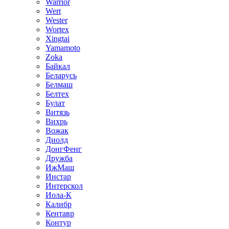
Warrior
Wert
Wester
Wortex
Xingtai
Yamamoto
Zoka
Байкал
Беларусь
Белмаш
Белтех
Булат
Витязь
Вихрь
Вожак
Диолд
ДонгФенг
Дружба
ИжМаш
Инстар
Интерскол
Иола-К
Калибр
Кентавр
Контур