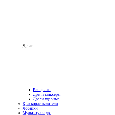
Дрели
Все дрели
Дрели-миксеры
Дрели ударные
Краскораспылители
Лобзики
Мультитул и др.