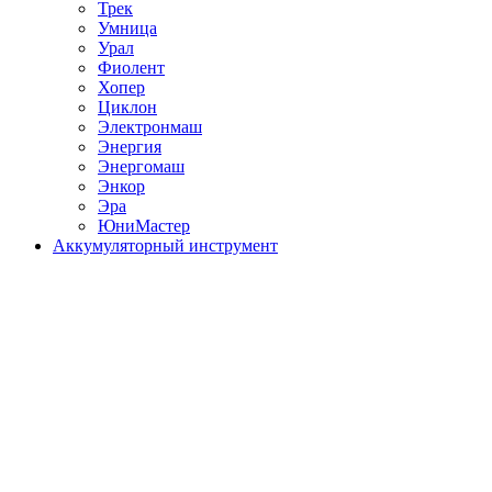
Трек
Умница
Урал
Фиолент
Хопер
Циклон
Электронмаш
Энергия
Энергомаш
Энкор
Эра
ЮниМастер
Аккумуляторный инструмент