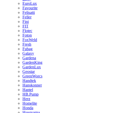
EuroLux
Favourite
Felisatti
Feller
Fini
FIT
Flotec
Foton
FoxWeld
Fresh
Fubag
Galaxy
Gardena
GardenKing
GardenLux
Geostar
GreenWorcs
Handtek
Hanskonner
Hantel
HB.Pump
Herz
Homelite
Honda
Husqvarna