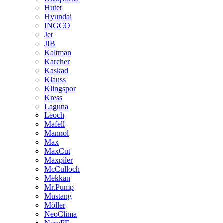
Huter
Hyundai
INGCO
Jet
JIB
Kaltman
Karcher
Kaskad
Klauss
Klingspor
Kress
Laguna
Leoch
Mafell
Mannol
Max
MaxCut
Maxpiler
McCulloch
Mekkan
Mr.Pump
Mustang
Möller
NeoClima
NeroFF