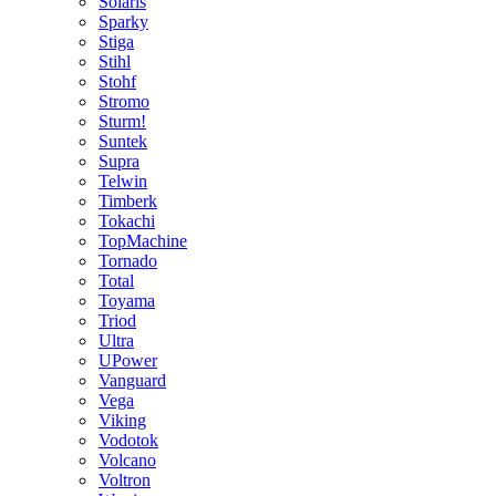
Solaris
Sparky
Stiga
Stihl
Stohf
Stromo
Sturm!
Suntek
Supra
Telwin
Timberk
Tokachi
TopMachine
Tornado
Total
Toyama
Triod
Ultra
UPower
Vanguard
Vega
Viking
Vodotok
Volcano
Voltron