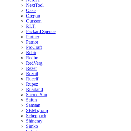
NextTool
Oasis
Oregon
Oursson
P.I.T.
Packard Spence
Partner
Patriot
ProCraft
Rebir
Redbo
RedVerg
Rezer
Rezoil
Rucelf
Rupez
Russland
Sacred Sun
Safun
Samsan
SBM group
Scheppach
Shineray
Simko