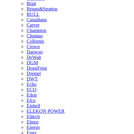
Brait
Briggs&Stratton
BULL
Canadiana
Carver
Champion
Chuntao
Collomix
Crown
Daewoo
DeWalt
DGM
DongFeng
Dremel
DWT
Echo
ECO
Edon
Efco
Einhell
ELEKON POWER
Elitech
Elmos
Energy
Engy