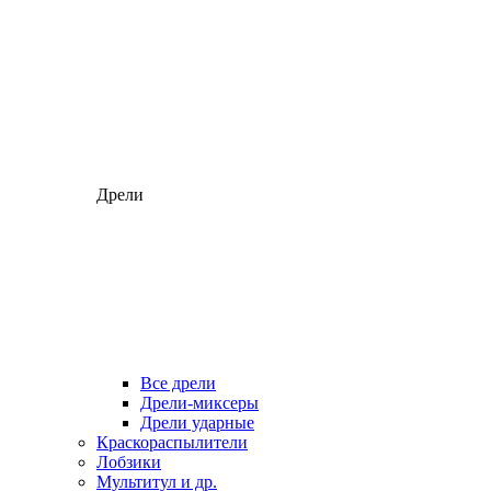
Дрели
Все дрели
Дрели-миксеры
Дрели ударные
Краскораспылители
Лобзики
Мультитул и др.