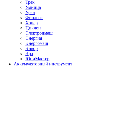
Трек
Умница
Урал
Фиолент
Хопер
Циклон
Электронмаш
Энергия
Энергомаш
Энкор
Эра
ЮниМастер
Аккумуляторный инструмент