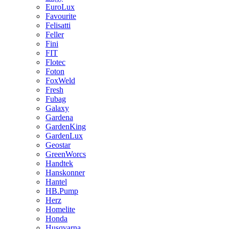
EuroLux
Favourite
Felisatti
Feller
Fini
FIT
Flotec
Foton
FoxWeld
Fresh
Fubag
Galaxy
Gardena
GardenKing
GardenLux
Geostar
GreenWorcs
Handtek
Hanskonner
Hantel
HB.Pump
Herz
Homelite
Honda
Husqvarna