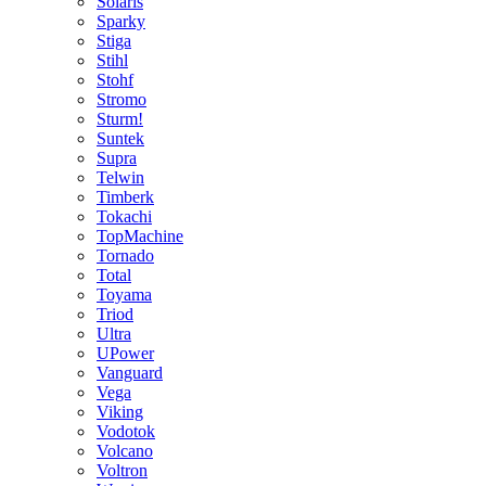
Solaris
Sparky
Stiga
Stihl
Stohf
Stromo
Sturm!
Suntek
Supra
Telwin
Timberk
Tokachi
TopMachine
Tornado
Total
Toyama
Triod
Ultra
UPower
Vanguard
Vega
Viking
Vodotok
Volcano
Voltron