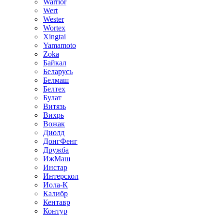
Warrior
Wert
Wester
Wortex
Xingtai
Yamamoto
Zoka
Байкал
Беларусь
Белмаш
Белтех
Булат
Витязь
Вихрь
Вожак
Диолд
ДонгФенг
Дружба
ИжМаш
Инстар
Интерскол
Иола-К
Калибр
Кентавр
Контур