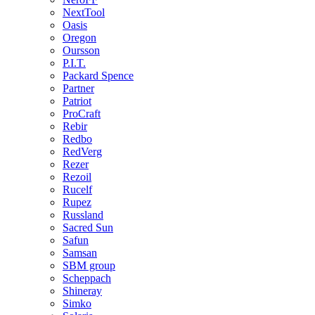
NextTool
Oasis
Oregon
Oursson
P.I.T.
Packard Spence
Partner
Patriot
ProCraft
Rebir
Redbo
RedVerg
Rezer
Rezoil
Rucelf
Rupez
Russland
Sacred Sun
Safun
Samsan
SBM group
Scheppach
Shineray
Simko