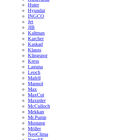
Huter
Hyundai
INGCO
Jet
JIB
Kaltman
Karcher
Kaskad
Klauss
Klingspor
Kress
Laguna
Leoch
Mafell
Mannol
Max
MaxCut
Maxpiler
McCulloch
Mekkan
Mr.Pump
Mustang
Möller
NeoClima
NeroFF