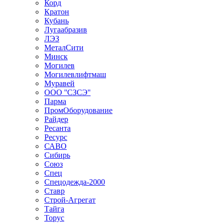
Корд
Кратон
Кубань
Лугаабразив
ЛЭЗ
МеталСити
Минск
Могилев
Могилевлифтмаш
Муравей
ООО ''СЗСЭ''
Парма
ПромОборудование
Райдер
Ресанта
Ресурс
САВО
Сибирь
Союз
Спец
Спецодежда-2000
Ставр
Строй-Агрегат
Тайга
Торус