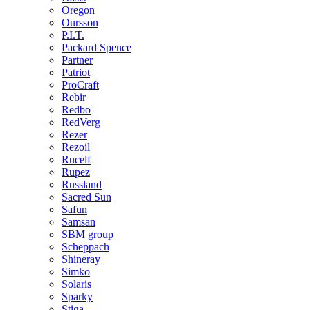
Oregon
Oursson
P.I.T.
Packard Spence
Partner
Patriot
ProCraft
Rebir
Redbo
RedVerg
Rezer
Rezoil
Rucelf
Rupez
Russland
Sacred Sun
Safun
Samsan
SBM group
Scheppach
Shineray
Simko
Solaris
Sparky
Stiga