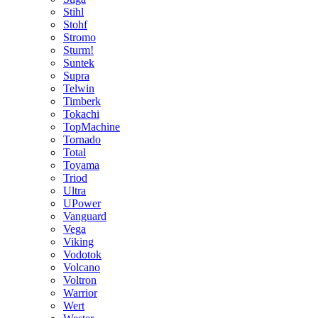
Stihl
Stohf
Stromo
Sturm!
Suntek
Supra
Telwin
Timberk
Tokachi
TopMachine
Tornado
Total
Toyama
Triod
Ultra
UPower
Vanguard
Vega
Viking
Vodotok
Volcano
Voltron
Warrior
Wert