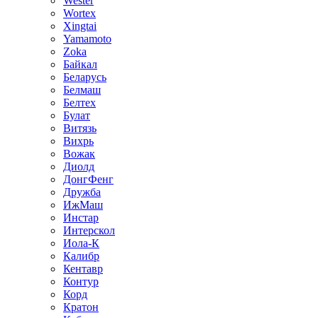
Wester
Wortex
Xingtai
Yamamoto
Zoka
Байкал
Беларусь
Белмаш
Белтех
Булат
Витязь
Вихрь
Вожак
Диолд
ДонгФенг
Дружба
ИжМаш
Инстар
Интерскол
Иола-К
Калибр
Кентавр
Контур
Корд
Кратон