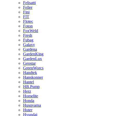
Felisatti
Feller
Fini
FIT
Flotec
Foton
FoxWeld
Fresh
Fubag
Galaxy
Gardena
GardenKing
GardenLux
Geostar
GreenWorcs
Handtek
Hanskonner
Hantel
HB.Pump
Herz
Homelite
Honda
Husqvarna
Huter
Hyundai