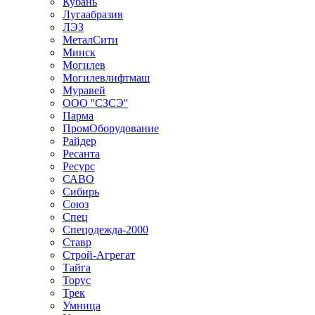
Кубань
Лугаабразив
ЛЭЗ
МеталСити
Минск
Могилев
Могилевлифтмаш
Муравей
ООО ''СЗСЭ''
Парма
ПромОборудование
Райдер
Ресанта
Ресурс
САВО
Сибирь
Союз
Спец
Спецодежда-2000
Ставр
Строй-Агрегат
Тайга
Торус
Трек
Умница