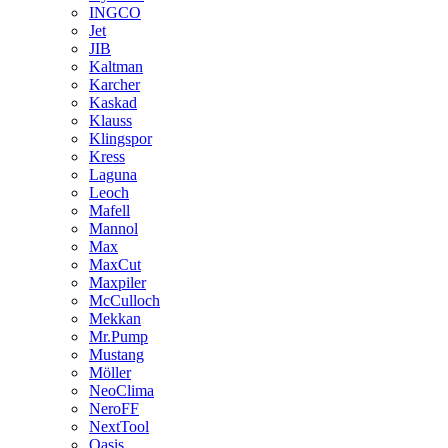
INGCO
Jet
JIB
Kaltman
Karcher
Kaskad
Klauss
Klingspor
Kress
Laguna
Leoch
Mafell
Mannol
Max
MaxCut
Maxpiler
McCulloch
Mekkan
Mr.Pump
Mustang
Möller
NeoClima
NeroFF
NextTool
Oasis