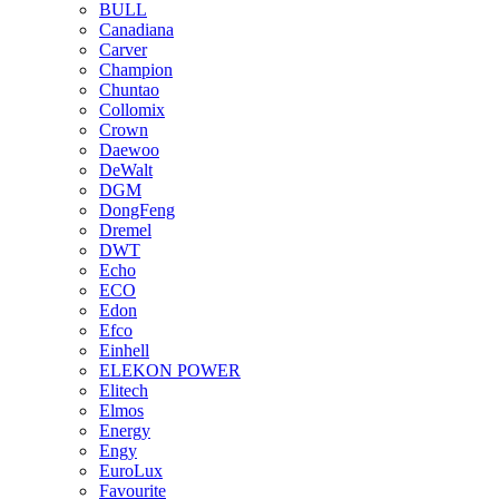
BULL
Canadiana
Carver
Champion
Chuntao
Collomix
Crown
Daewoo
DeWalt
DGM
DongFeng
Dremel
DWT
Echo
ECO
Edon
Efco
Einhell
ELEKON POWER
Elitech
Elmos
Energy
Engy
EuroLux
Favourite