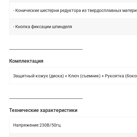
- Конические шестерни редуктора из твердосплавных матер
- Кнопка фиксации шпинделя
________________________________________
Комплектация
Защитный кожух (диска) + Ключ (съемник) + Рукоятка (боко
________________________________________
Технические характеристики
Напряжение 230В/50гц