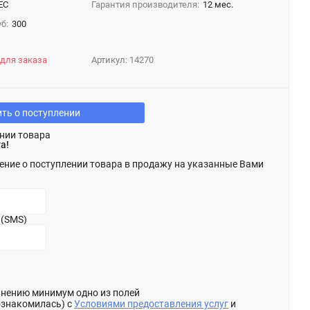
EC
Гарантия производителя:
12 мес.
б:
300
 для заказа
Артикул:
14270
ть о поступлении
нии товара
а!
ение о поступлении товара в продажу на указанные Вами
 (SMS)
олнению минимум одно из полей
ознакомилась) с
Условиями предоставления услуг
и