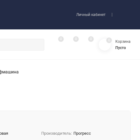
Личный кабинет
0
0
0
0
Корзина
Пусто
ифмашина
овая
Производитель:
Прогресс