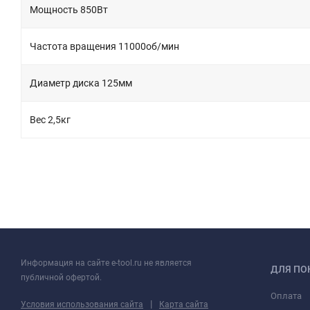
Мощность 850Вт
Частота вращения 11000об/мин
Диаметр диска 125мм
Вес 2,5кг
Информация на сайте e-tool.ru не является
ДЛЯ ПО
публичной офертой.
Оплата
|
Условия использования сайта
Карта сайта