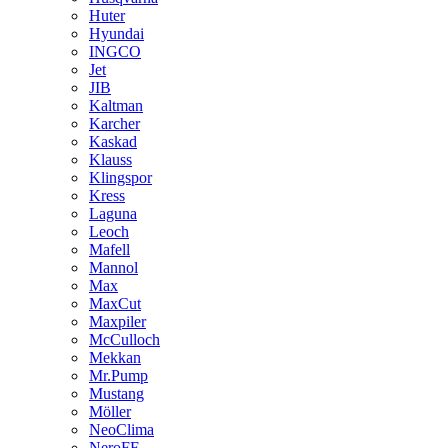
Huter
Hyundai
INGCO
Jet
JIB
Kaltman
Karcher
Kaskad
Klauss
Klingspor
Kress
Laguna
Leoch
Mafell
Mannol
Max
MaxCut
Maxpiler
McCulloch
Mekkan
Mr.Pump
Mustang
Möller
NeoClima
NeroFF