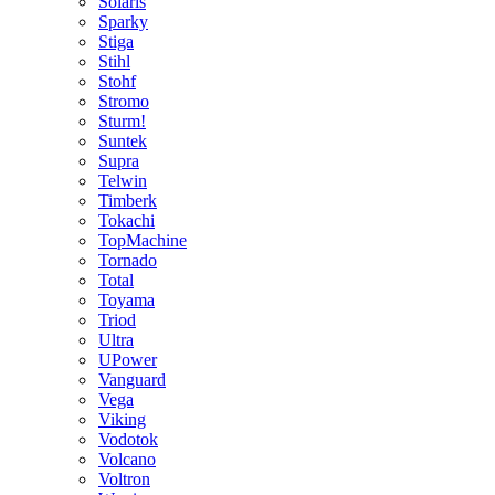
Solaris
Sparky
Stiga
Stihl
Stohf
Stromo
Sturm!
Suntek
Supra
Telwin
Timberk
Tokachi
TopMachine
Tornado
Total
Toyama
Triod
Ultra
UPower
Vanguard
Vega
Viking
Vodotok
Volcano
Voltron