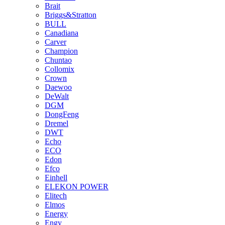
Brait
Briggs&Stratton
BULL
Canadiana
Carver
Champion
Chuntao
Collomix
Crown
Daewoo
DeWalt
DGM
DongFeng
Dremel
DWT
Echo
ECO
Edon
Efco
Einhell
ELEKON POWER
Elitech
Elmos
Energy
Engy