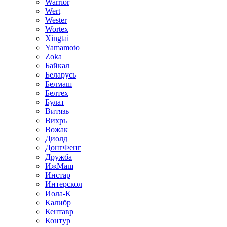
Warrior
Wert
Wester
Wortex
Xingtai
Yamamoto
Zoka
Байкал
Беларусь
Белмаш
Белтех
Булат
Витязь
Вихрь
Вожак
Диолд
ДонгФенг
Дружба
ИжМаш
Инстар
Интерскол
Иола-К
Калибр
Кентавр
Контур