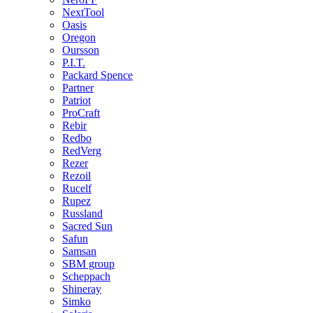
NextTool
Oasis
Oregon
Oursson
P.I.T.
Packard Spence
Partner
Patriot
ProCraft
Rebir
Redbo
RedVerg
Rezer
Rezoil
Rucelf
Rupez
Russland
Sacred Sun
Safun
Samsan
SBM group
Scheppach
Shineray
Simko