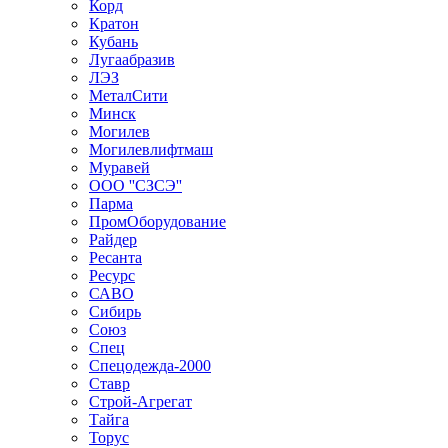
Корд
Кратон
Кубань
Лугаабразив
ЛЭЗ
МеталСити
Минск
Могилев
Могилевлифтмаш
Муравей
ООО ''СЗСЭ''
Парма
ПромОборудование
Райдер
Ресанта
Ресурс
САВО
Сибирь
Союз
Спец
Спецодежда-2000
Ставр
Строй-Агрегат
Тайга
Торус