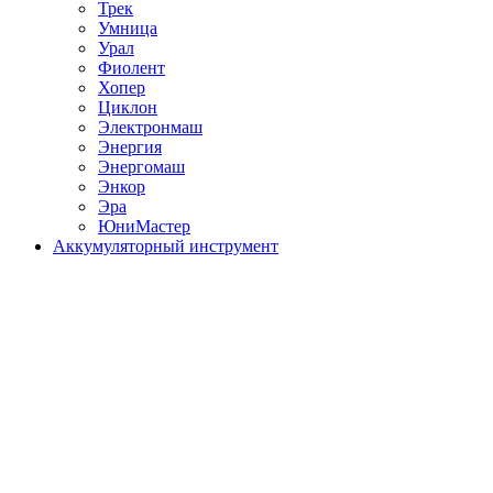
Трек
Умница
Урал
Фиолент
Хопер
Циклон
Электронмаш
Энергия
Энергомаш
Энкор
Эра
ЮниМастер
Аккумуляторный инструмент