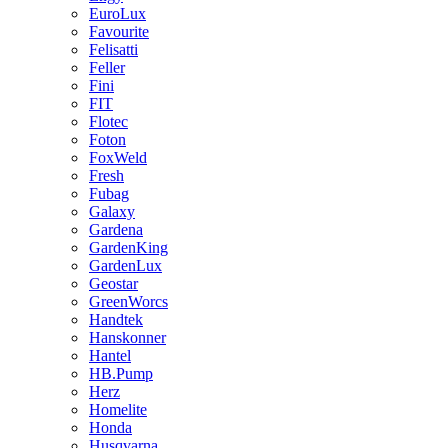
EuroLux
Favourite
Felisatti
Feller
Fini
FIT
Flotec
Foton
FoxWeld
Fresh
Fubag
Galaxy
Gardena
GardenKing
GardenLux
Geostar
GreenWorcs
Handtek
Hanskonner
Hantel
HB.Pump
Herz
Homelite
Honda
Husqvarna