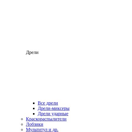
Дрели
Все дрели
Дрели-миксеры
Дрели ударные
Краскораспылители
Лобзики
Мультитул и др.