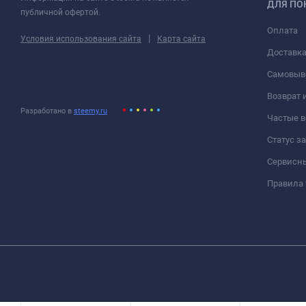
ДЛЯ ПО
публичной офертой.
Оплата
|
Условия использования сайта
Карта сайта
Доставк
Самовыв
Возврат 
Разработано в
steemy.ru
Частые 
Статус з
Сервисн
Правила 