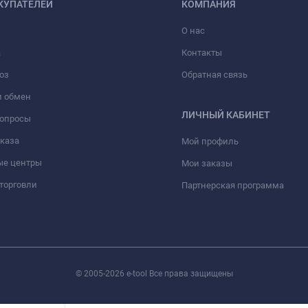
КУПАТЕЛЕЙ
КОМПАНИЯ
О нас
а
Контакты
оз
Обратная связь
и обмен
ЛИЧНЫЙ КАБИНЕТ
вопросы
аказа
Мой профиль
ые центры
Мои заказы
торговли
Партнерская программа
© 2005-2026 e-tool Все права защищены