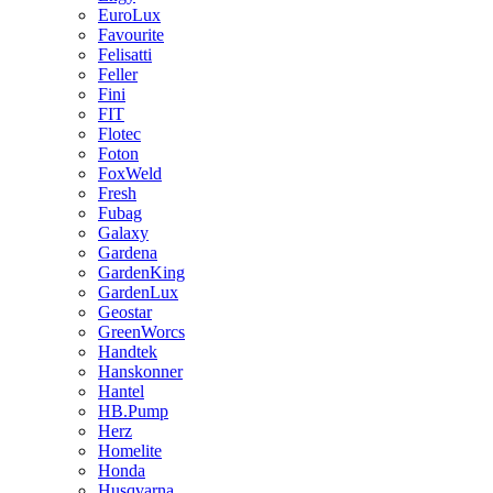
EuroLux
Favourite
Felisatti
Feller
Fini
FIT
Flotec
Foton
FoxWeld
Fresh
Fubag
Galaxy
Gardena
GardenKing
GardenLux
Geostar
GreenWorcs
Handtek
Hanskonner
Hantel
HB.Pump
Herz
Homelite
Honda
Husqvarna