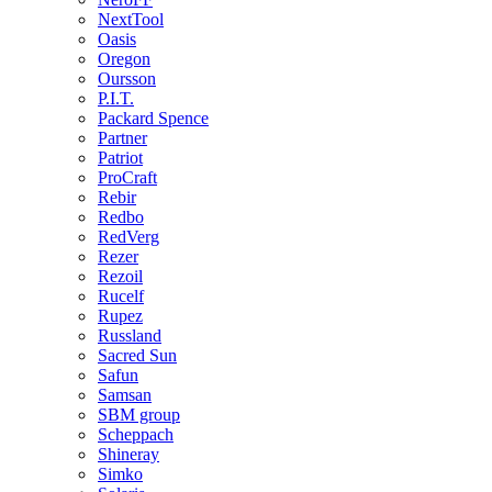
NextTool
Oasis
Oregon
Oursson
P.I.T.
Packard Spence
Partner
Patriot
ProCraft
Rebir
Redbo
RedVerg
Rezer
Rezoil
Rucelf
Rupez
Russland
Sacred Sun
Safun
Samsan
SBM group
Scheppach
Shineray
Simko