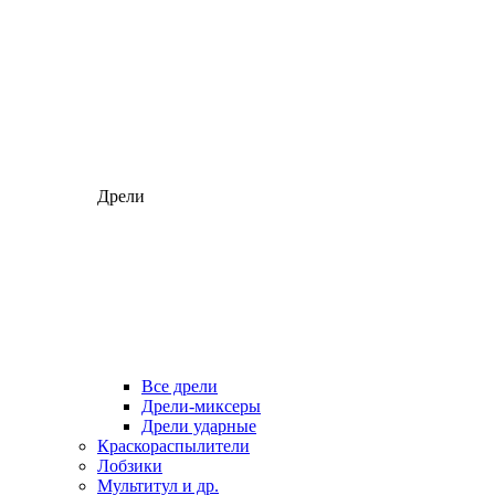
Дрели
Все дрели
Дрели-миксеры
Дрели ударные
Краскораспылители
Лобзики
Мультитул и др.