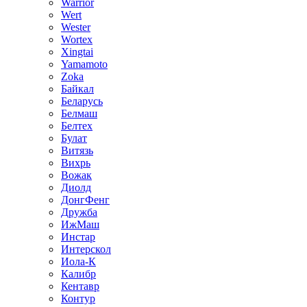
Warrior
Wert
Wester
Wortex
Xingtai
Yamamoto
Zoka
Байкал
Беларусь
Белмаш
Белтех
Булат
Витязь
Вихрь
Вожак
Диолд
ДонгФенг
Дружба
ИжМаш
Инстар
Интерскол
Иола-К
Калибр
Кентавр
Контур