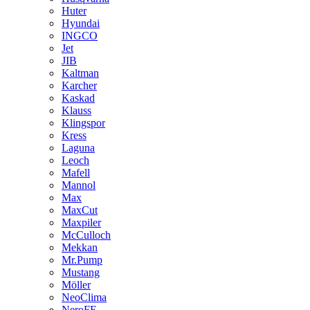
Huter
Hyundai
INGCO
Jet
JIB
Kaltman
Karcher
Kaskad
Klauss
Klingspor
Kress
Laguna
Leoch
Mafell
Mannol
Max
MaxCut
Maxpiler
McCulloch
Mekkan
Mr.Pump
Mustang
Möller
NeoClima
NeroFF