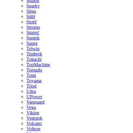
Solaris
Sparky
Stiga
Stihl
Stohf
Stromo
Sturm!
Suntek
Supra
Telwin
Timberk
Tokachi
TopMachine
Tornado
Total
Toyama
Triod
Ultra
UPower
Vanguard
Vega
Viking
Vodotok
Volcano
Voltron