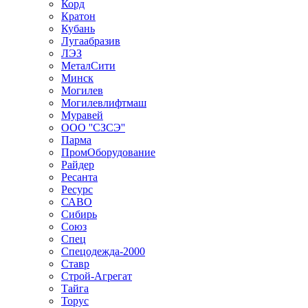
Корд
Кратон
Кубань
Лугаабразив
ЛЭЗ
МеталСити
Минск
Могилев
Могилевлифтмаш
Муравей
ООО ''СЗСЭ''
Парма
ПромОборудование
Райдер
Ресанта
Ресурс
САВО
Сибирь
Союз
Спец
Спецодежда-2000
Ставр
Строй-Агрегат
Тайга
Торус