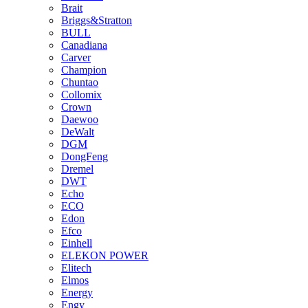
Brait
Briggs&Stratton
BULL
Canadiana
Carver
Champion
Chuntao
Collomix
Crown
Daewoo
DeWalt
DGM
DongFeng
Dremel
DWT
Echo
ECO
Edon
Efco
Einhell
ELEKON POWER
Elitech
Elmos
Energy
Engy