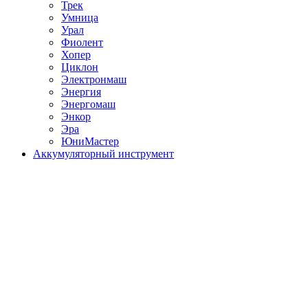
Трек
Умница
Урал
Фиолент
Хопер
Циклон
Электронмаш
Энергия
Энергомаш
Энкор
Эра
ЮниМастер
Аккумуляторный инструмент