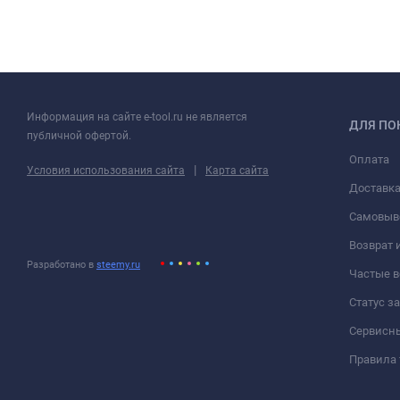
Информация на сайте e-tool.ru не является
ДЛЯ ПО
публичной офертой.
Оплата
|
Условия использования сайта
Карта сайта
Доставк
Самовыв
Возврат 
Разработано в
steemy.ru
Частые 
Статус з
Сервисн
Правила 