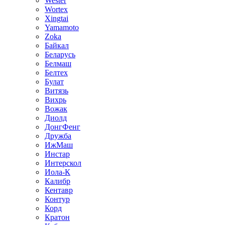
Wester
Wortex
Xingtai
Yamamoto
Zoka
Байкал
Беларусь
Белмаш
Белтех
Булат
Витязь
Вихрь
Вожак
Диолд
ДонгФенг
Дружба
ИжМаш
Инстар
Интерскол
Иола-К
Калибр
Кентавр
Контур
Корд
Кратон