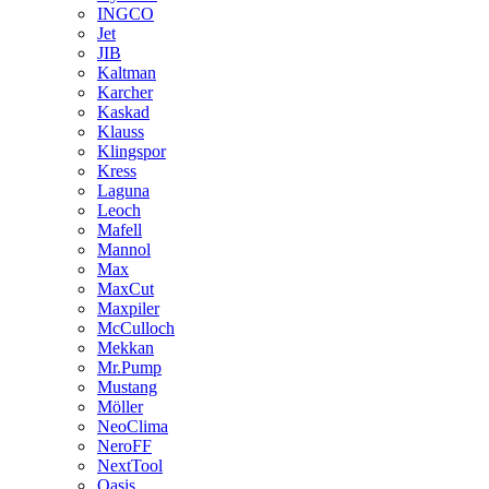
INGCO
Jet
JIB
Kaltman
Karcher
Kaskad
Klauss
Klingspor
Kress
Laguna
Leoch
Mafell
Mannol
Max
MaxCut
Maxpiler
McCulloch
Mekkan
Mr.Pump
Mustang
Möller
NeoClima
NeroFF
NextTool
Oasis