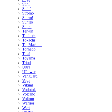
Stihl
Stohf
Stromo
Sturm!
Suntek
Supra
Telwin
Timberk
Tokachi
TopMachine
Tornado
Total
Toyama
Triod
Ultra
UPower
Vanguard
Vega
Viking
Vodotok
Volcano
Voltron
Warrior
Wert