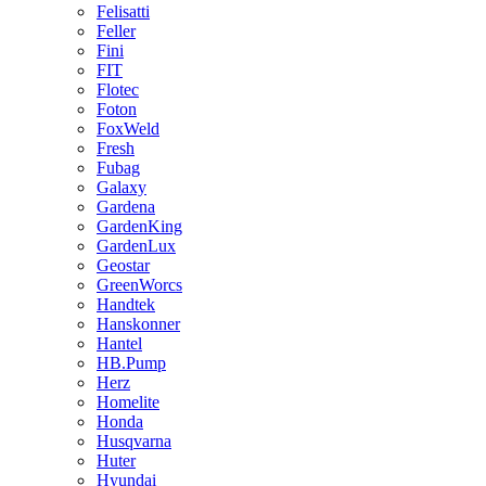
Felisatti
Feller
Fini
FIT
Flotec
Foton
FoxWeld
Fresh
Fubag
Galaxy
Gardena
GardenKing
GardenLux
Geostar
GreenWorcs
Handtek
Hanskonner
Hantel
HB.Pump
Herz
Homelite
Honda
Husqvarna
Huter
Hyundai