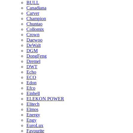
BULL
Canadiana
Carver
Champion
Chuntao
Collomix
Crown
Daewoo
DeWalt
DGM
DongFeng
Dremel
DWT
Echo
ECO
Edon
Efco
Einhell
ELEKON POWER
Elitech
Elmos
Energy
Engy
EuroLux
Favourite