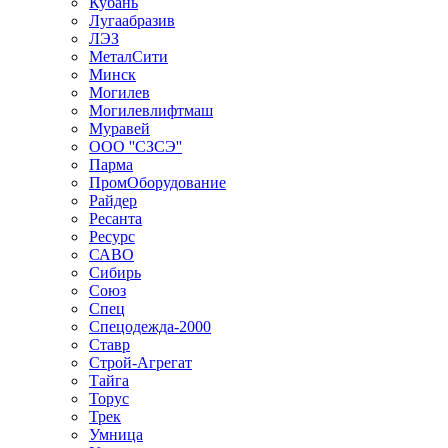
Кубань
Лугаабразив
ЛЭЗ
МеталСити
Минск
Могилев
Могилевлифтмаш
Муравей
ООО ''СЗСЭ''
Парма
ПромОборудование
Райдер
Ресанта
Ресурс
САВО
Сибирь
Союз
Спец
Спецодежда-2000
Ставр
Строй-Агрегат
Тайга
Торус
Трек
Умница