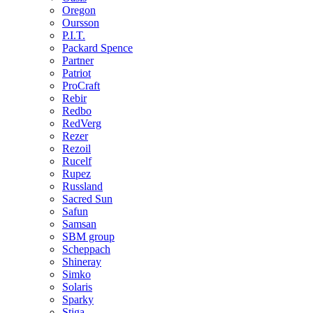
Oregon
Oursson
P.I.T.
Packard Spence
Partner
Patriot
ProCraft
Rebir
Redbo
RedVerg
Rezer
Rezoil
Rucelf
Rupez
Russland
Sacred Sun
Safun
Samsan
SBM group
Scheppach
Shineray
Simko
Solaris
Sparky
Stiga