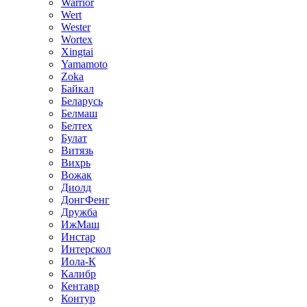
Warrior
Wert
Wester
Wortex
Xingtai
Yamamoto
Zoka
Байкал
Беларусь
Белмаш
Белтех
Булат
Витязь
Вихрь
Вожак
Диолд
ДонгФенг
Дружба
ИжМаш
Инстар
Интерскол
Иола-К
Калибр
Кентавр
Контур