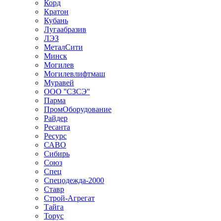
Корд
Кратон
Кубань
Лугаабразив
ЛЭЗ
МеталСити
Минск
Могилев
Могилевлифтмаш
Муравей
ООО ''СЗСЭ''
Парма
ПромОборудование
Райдер
Ресанта
Ресурс
САВО
Сибирь
Союз
Спец
Спецодежда-2000
Ставр
Строй-Агрегат
Тайга
Торус