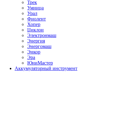
Трек
Умница
Урал
Фиолент
Хопер
Циклон
Электронмаш
Энергия
Энергомаш
Энкор
Эра
ЮниМастер
Аккумуляторный инструмент