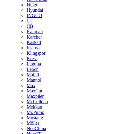
Huter
Hyundai
INGCO
Jet
JIB
Kaltman
Karcher
Kaskad
Klauss
Klingspor
Kress
Laguna
Leoch
Mafell
Mannol
Max
MaxCut
Maxpiler
McCulloch
Mekkan
Mr.Pump
Mustang
Möller
NeoClima
NeroFF