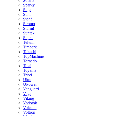
Solaris
Sparky
Stiga
Stihl
Stohf
Stromo
Sturm!
Suntek
Supra
Telwin
Timberk
Tokachi
TopMachine
Tornado
Total
Toyama
Triod
Ultra
UPower
Vanguard
Vega
Viking
Vodotok
Volcano
Voltron