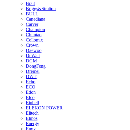
Brait
Briggs&Stratton
BULL
Canadiana
Carver
Champion
Chuntao
Collomix
Crown
Daewoo
DeWalt
DGM
DongFeng
Dremel
DWT
Echo
ECO
Edon
Efco
Einhell
ELEKON POWER
Elitech
Elmos
Energy
Engy