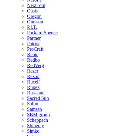
NextTool
Oasis
Oregon
Oursson
P.I.T.
Packard Spence
Partner
Patriot
ProCraft
Rebir
Redbo
RedVerg
Rezer
Rezoil
Rucelf
Rupez
Russland
Sacred Sun
Safun
Samsan
SBM group
Scheppach
Shineray
Simko