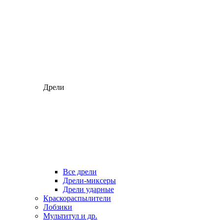
Дрели
Все дрели
Дрели-миксеры
Дрели ударные
Краскораспылители
Лобзики
Мультитул и др.