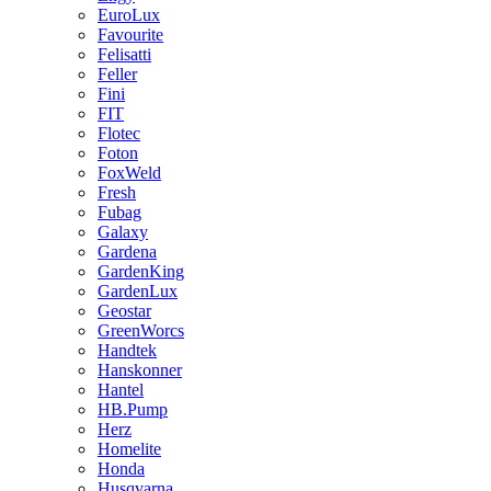
EuroLux
Favourite
Felisatti
Feller
Fini
FIT
Flotec
Foton
FoxWeld
Fresh
Fubag
Galaxy
Gardena
GardenKing
GardenLux
Geostar
GreenWorcs
Handtek
Hanskonner
Hantel
HB.Pump
Herz
Homelite
Honda
Husqvarna