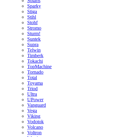
Solaris
Sparky
Stiga
Stihl
Stohf
Stromo
Sturm!
Suntek
Supra
Telwin
Timberk
Tokachi
TopMachine
Tornado
Total
Toyama
Triod
Ultra
UPower
Vanguard
Vega
Viking
Vodotok
Volcano
Voltron