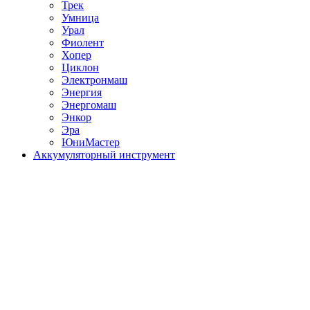
Трек
Умница
Урал
Фиолент
Хопер
Циклон
Электронмаш
Энергия
Энергомаш
Энкор
Эра
ЮниМастер
Аккумуляторный инструмент