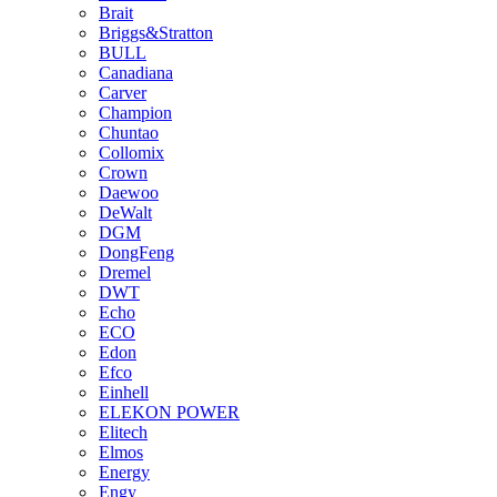
Brait
Briggs&Stratton
BULL
Canadiana
Carver
Champion
Chuntao
Collomix
Crown
Daewoo
DeWalt
DGM
DongFeng
Dremel
DWT
Echo
ECO
Edon
Efco
Einhell
ELEKON POWER
Elitech
Elmos
Energy
Engy