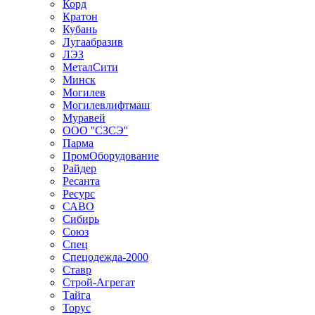
Корд
Кратон
Кубань
Лугаабразив
ЛЭЗ
МеталСити
Минск
Могилев
Могилевлифтмаш
Муравей
ООО ''СЗСЭ''
Парма
ПромОборудование
Райдер
Ресанта
Ресурс
САВО
Сибирь
Союз
Спец
Спецодежда-2000
Ставр
Строй-Агрегат
Тайга
Торус