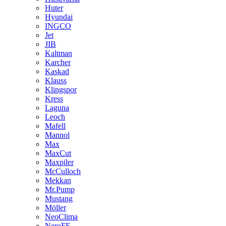
Huter
Hyundai
INGCO
Jet
JIB
Kaltman
Karcher
Kaskad
Klauss
Klingspor
Kress
Laguna
Leoch
Mafell
Mannol
Max
MaxCut
Maxpiler
McCulloch
Mekkan
Mr.Pump
Mustang
Möller
NeoClima
NeroFF