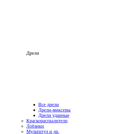
Дрели
Все дрели
Дрели-миксеры
Дрели ударные
Краскораспылители
Лобзики
Мультитул и др.