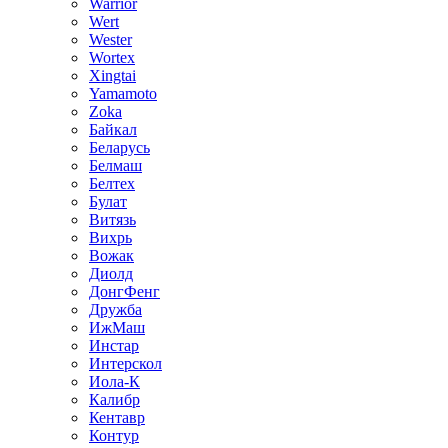
Warrior
Wert
Wester
Wortex
Xingtai
Yamamoto
Zoka
Байкал
Беларусь
Белмаш
Белтех
Булат
Витязь
Вихрь
Вожак
Диолд
ДонгФенг
Дружба
ИжМаш
Инстар
Интерскол
Иола-К
Калибр
Кентавр
Контур