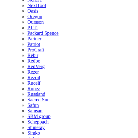
NextTool
Oasis
Oregon
Oursson
P.I.T.
Packard Spence
Partner
Patriot
ProCraft
Rebir
Redbo
RedVerg
Rezer
Rezoil
Rucelf
Rupez
Russland
Sacred Sun
Safun
Samsan
SBM group
Scheppach
Shineray
Simko