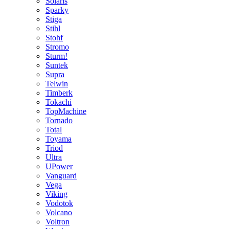
Solaris
Sparky
Stiga
Stihl
Stohf
Stromo
Sturm!
Suntek
Supra
Telwin
Timberk
Tokachi
TopMachine
Tornado
Total
Toyama
Triod
Ultra
UPower
Vanguard
Vega
Viking
Vodotok
Volcano
Voltron