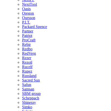
NextTool
Oasis
Oregon
Oursson
P.I.T.
Packard Spence
Partner
Patriot
ProCraft
Rebir
Redbo
RedVerg
Rezer
Rezoil
Rucelf
Rupez
Russland
Sacred Sun
Safun
Samsan
SBM group
Scheppach
Shineray
Simko