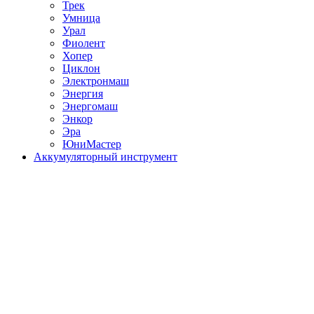
Трек
Умница
Урал
Фиолент
Хопер
Циклон
Электронмаш
Энергия
Энергомаш
Энкор
Эра
ЮниМастер
Аккумуляторный инструмент