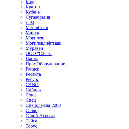
Корд
Кратон
Кубань
Лугаабразив
ЛЭЗ
МеталСити
Минск
Могилев
Могилевлифтмаш
Муравей
ООО ''СЗСЭ''
Парма
ПромОборудование
Райдер
Ресанта
Ресурс
САВО
Сибирь
Союз
Спец
Спецодежда-2000
Ставр
Строй-Агрегат
Тайга
Торус