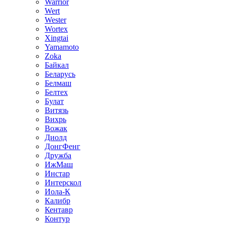
Warrior
Wert
Wester
Wortex
Xingtai
Yamamoto
Zoka
Байкал
Беларусь
Белмаш
Белтех
Булат
Витязь
Вихрь
Вожак
Диолд
ДонгФенг
Дружба
ИжМаш
Инстар
Интерскол
Иола-К
Калибр
Кентавр
Контур