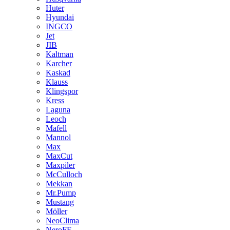
Huter
Hyundai
INGCO
Jet
JIB
Kaltman
Karcher
Kaskad
Klauss
Klingspor
Kress
Laguna
Leoch
Mafell
Mannol
Max
MaxCut
Maxpiler
McCulloch
Mekkan
Mr.Pump
Mustang
Möller
NeoClima
NeroFF