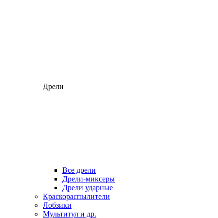
Дрели
Все дрели
Дрели-миксеры
Дрели ударные
Краскораспылители
Лобзики
Мультитул и др.