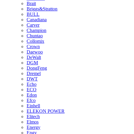
Brait
Briggs&Stratton
BULL
Canadiana
Carver
Champion
Chuntao
Collomix
Crown
Daewoo
DeWalt
DGM
DongFeng
Dremel
DWT
Echo
ECO
Edon
Efco
Einhell
ELEKON POWER
Elitech
Elmos
Energy
Engy