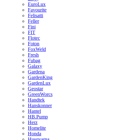
EuroLux
Favourite
Felisatti
Feller
Fini
FIT
Flotec
Foton
FoxWeld
Fresh
Fubag
Galaxy
Gardena
GardenKing
GardenLux
Geostar
GreenWorcs
Handtek
Hanskonner
Hantel
HB.Pump
Herz
Homelite
Honda
Husqvarna