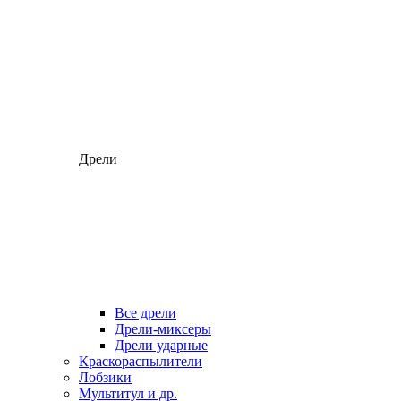
Дрели
Все дрели
Дрели-миксеры
Дрели ударные
Краскораспылители
Лобзики
Мультитул и др.