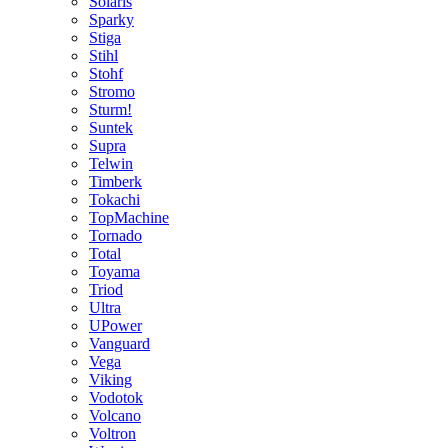
Solaris
Sparky
Stiga
Stihl
Stohf
Stromo
Sturm!
Suntek
Supra
Telwin
Timberk
Tokachi
TopMachine
Tornado
Total
Toyama
Triod
Ultra
UPower
Vanguard
Vega
Viking
Vodotok
Volcano
Voltron