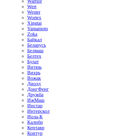
Warrior
Wert
Wester
Wortex
Xingtai
Yamamoto
Zoka
Байкал
Беларусь
Белмаш
Белтех
Булат
Витязь
Вихрь
Вожак
Диолд
ДонгФенг
Дружба
ИжМаш
Инстар
Интерскол
Иола-К
Калибр
Кентавр
Контур