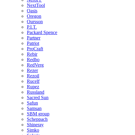
NextTool
Oasis
Oregon
Oursson
P.I.T.
Packard Spence
Partner
Patriot
ProCraft
Rebir
Redbo
RedVerg
Rezer
Rezoil
Rucelf
Rupez
Russland
Sacred Sun
Safun
Samsan
SBM group
Scheppach
Shineray
Simko