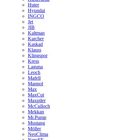
Huter
Hyundai
INGCO
Jet
JIB
Kaltman
Karcher
Kaskad
Klauss
Klingspor
Kress
Laguna
Leoch
Mafell
Mannol
Max
MaxCut
Maxpiler
McCulloch
Mekkan
Mr.Pump
Mustang
Möller
NeoClima
NeroFF