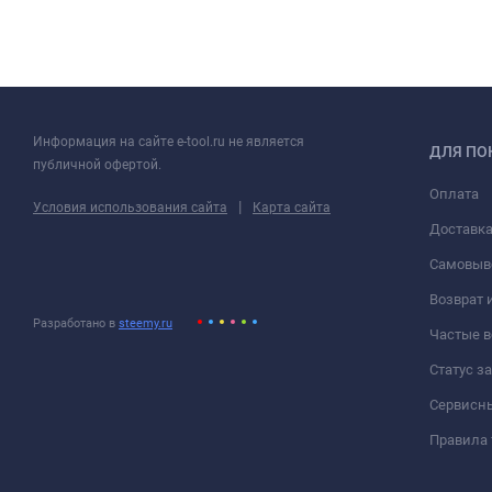
Информация на сайте e-tool.ru не является
ДЛЯ ПО
публичной офертой.
Оплата
|
Условия использования сайта
Карта сайта
Доставк
Самовыв
Возврат 
Разработано в
steemy.ru
Частые 
Статус з
Сервисн
Правила 