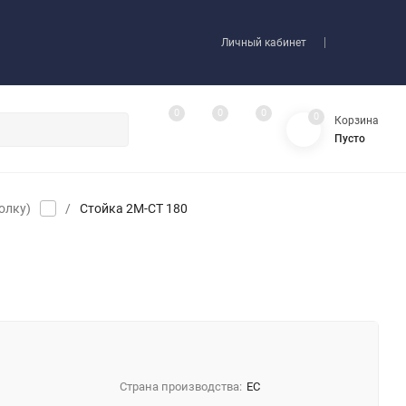
Личный кабинет
0
0
0
0
Корзина
Пусто
олку)
/
Стойка 2М-СТ 180
Страна производства:
EC