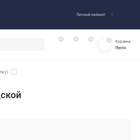
Личный кабинет
0
0
0
0
Корзина
Пусто
лку)
дской