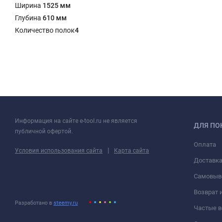
Ширина
1525 мм
Глубина
610 мм
Количество полок
4
Информация на сайте e-tool.ru не является
ДЛЯ ПО
публичной офертой.
Оплата
|
Условия использования сайта
Карта сайта
Доставк
Самовыв
Возврат 
Разработано в
steemy.ru
Частые 