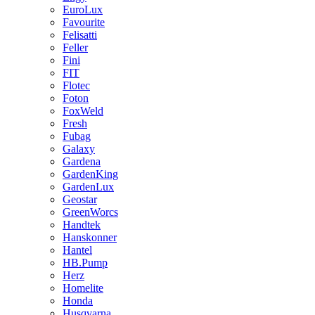
EuroLux
Favourite
Felisatti
Feller
Fini
FIT
Flotec
Foton
FoxWeld
Fresh
Fubag
Galaxy
Gardena
GardenKing
GardenLux
Geostar
GreenWorcs
Handtek
Hanskonner
Hantel
HB.Pump
Herz
Homelite
Honda
Husqvarna