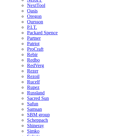
NextTool
Oasis
Oregon
Oursson
P.I.T.
Packard Spence
Partner
Patriot
ProCraft
Rebir
Redbo
RedVerg
Rezer
Rezoil
Rucelf
Rupez
Russland
Sacred Sun
Safun
Samsan
SBM group
Scheppach
Shineray
Simko