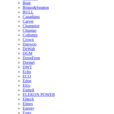
Brait
Briggs&Stratton
BULL
Canadiana
Carver
Champion
Chuntao
Collomix
Crown
Daewoo
DeWalt
DGM
DongFeng
Dremel
DWT
Echo
ECO
Edon
Efco
Einhell
ELEKON POWER
Elitech
Elmos
Energy
Engy