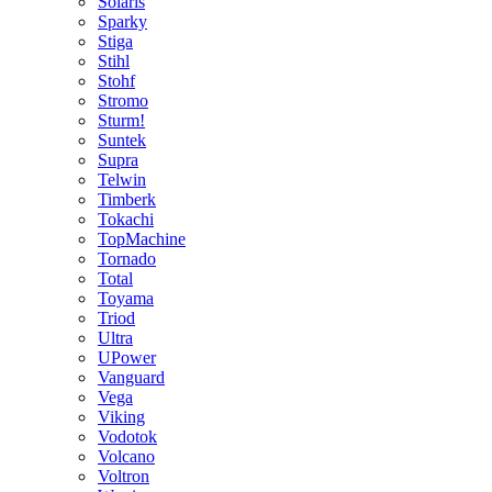
Solaris
Sparky
Stiga
Stihl
Stohf
Stromo
Sturm!
Suntek
Supra
Telwin
Timberk
Tokachi
TopMachine
Tornado
Total
Toyama
Triod
Ultra
UPower
Vanguard
Vega
Viking
Vodotok
Volcano
Voltron