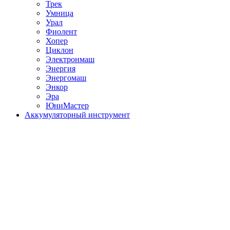
Трек
Умница
Урал
Фиолент
Хопер
Циклон
Электронмаш
Энергия
Энергомаш
Энкор
Эра
ЮниМастер
Аккумуляторный инструмент