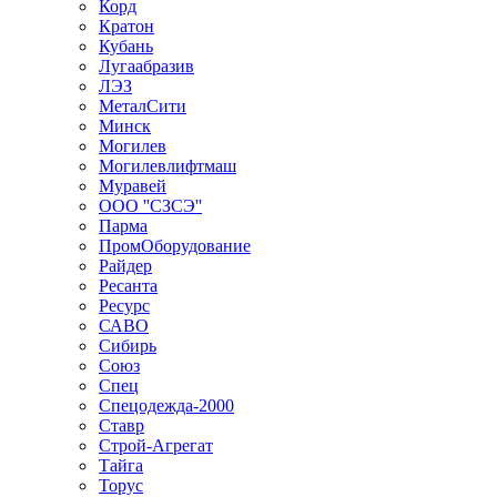
Корд
Кратон
Кубань
Лугаабразив
ЛЭЗ
МеталСити
Минск
Могилев
Могилевлифтмаш
Муравей
ООО ''СЗСЭ''
Парма
ПромОборудование
Райдер
Ресанта
Ресурс
САВО
Сибирь
Союз
Спец
Спецодежда-2000
Ставр
Строй-Агрегат
Тайга
Торус