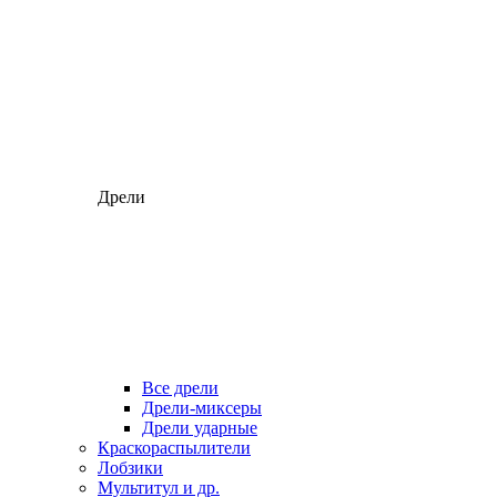
Дрели
Все дрели
Дрели-миксеры
Дрели ударные
Краскораспылители
Лобзики
Мультитул и др.