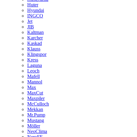
Huter
Hyundai
INGCO
Jet
JIB
Kaltman
Karcher
Kaskad
Klauss
Klingspor
Kress
Laguna
Leoch
Mafell
Mannol
Max
MaxCut
Maxpiler
McCulloch
Mekkan
Mr.Pump
Mustang
Möller
NeoClima
NeroFF