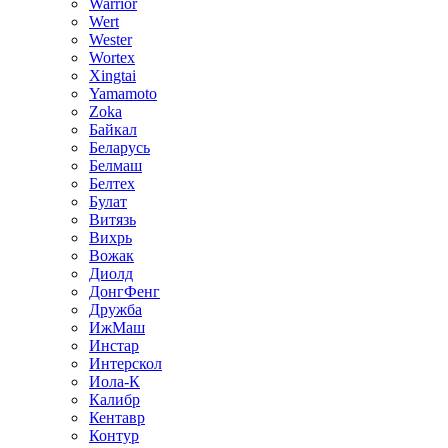
Warrior
Wert
Wester
Wortex
Xingtai
Yamamoto
Zoka
Байкал
Беларусь
Белмаш
Белтех
Булат
Витязь
Вихрь
Вожак
Диолд
ДонгФенг
Дружба
ИжМаш
Инстар
Интерскол
Иола-К
Калибр
Кентавр
Контур