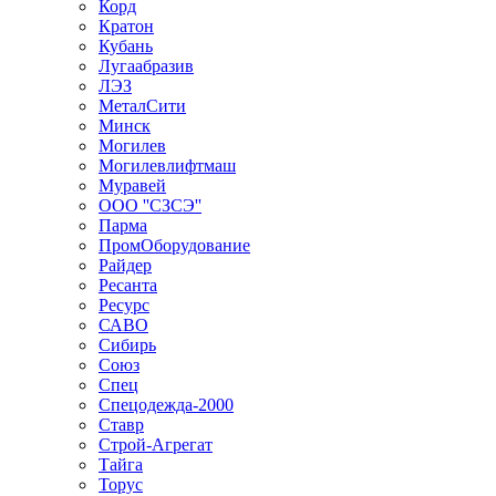
Корд
Кратон
Кубань
Лугаабразив
ЛЭЗ
МеталСити
Минск
Могилев
Могилевлифтмаш
Муравей
ООО ''СЗСЭ''
Парма
ПромОборудование
Райдер
Ресанта
Ресурс
САВО
Сибирь
Союз
Спец
Спецодежда-2000
Ставр
Строй-Агрегат
Тайга
Торус