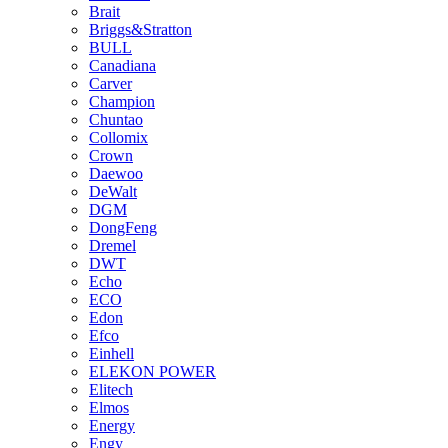
Brait
Briggs&Stratton
BULL
Canadiana
Carver
Champion
Chuntao
Collomix
Crown
Daewoo
DeWalt
DGM
DongFeng
Dremel
DWT
Echo
ECO
Edon
Efco
Einhell
ELEKON POWER
Elitech
Elmos
Energy
Engy