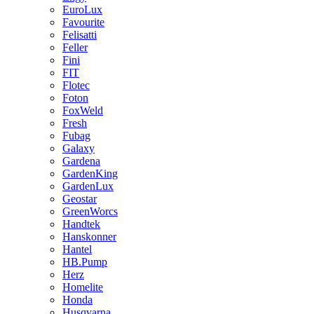
EuroLux
Favourite
Felisatti
Feller
Fini
FIT
Flotec
Foton
FoxWeld
Fresh
Fubag
Galaxy
Gardena
GardenKing
GardenLux
Geostar
GreenWorcs
Handtek
Hanskonner
Hantel
HB.Pump
Herz
Homelite
Honda
Husqvarna