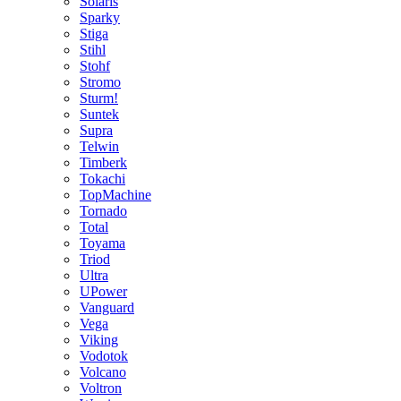
Solaris
Sparky
Stiga
Stihl
Stohf
Stromo
Sturm!
Suntek
Supra
Telwin
Timberk
Tokachi
TopMachine
Tornado
Total
Toyama
Triod
Ultra
UPower
Vanguard
Vega
Viking
Vodotok
Volcano
Voltron