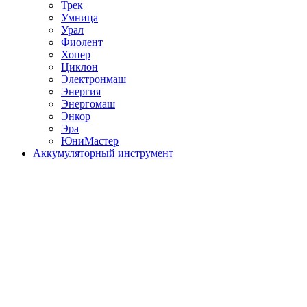
Трек
Умница
Урал
Фиолент
Хопер
Циклон
Электронмаш
Энергия
Энергомаш
Энкор
Эра
ЮниМастер
Аккумуляторный инструмент