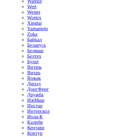
Warrior
Wert
Wester
Wortex
Xingtai
Yamamoto
Zoka
Байкал
Беларусь
Белмаш
Белтех
Булат
Витязь
Вихрь
Вожак
Диолд
ДонгФенг
Дружба
ИжМаш
Инстар
Интерскол
Иола-К
Калибр
Кентавр
Контур