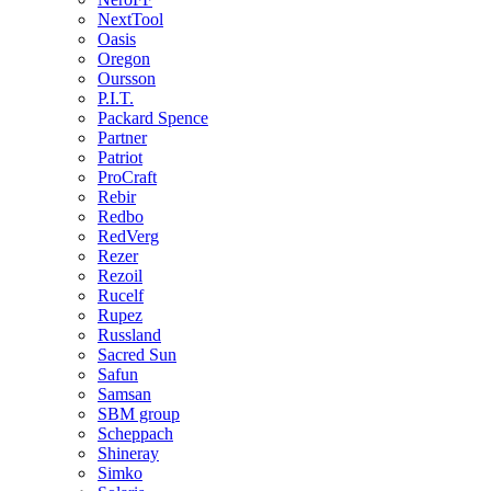
NextTool
Oasis
Oregon
Oursson
P.I.T.
Packard Spence
Partner
Patriot
ProCraft
Rebir
Redbo
RedVerg
Rezer
Rezoil
Rucelf
Rupez
Russland
Sacred Sun
Safun
Samsan
SBM group
Scheppach
Shineray
Simko