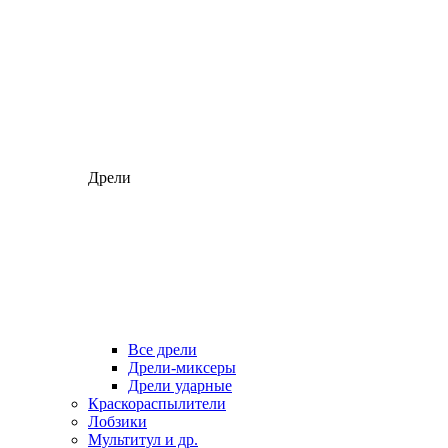
Дрели
Все дрели
Дрели-миксеры
Дрели ударные
Краскораспылители
Лобзики
Мультитул и др.