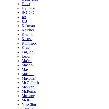
Huter
Hyundai
INGCO
Jet
JIB
Kaltman
Karcher
Kaskad
Klauss
Klingspor
Kress
Laguna
Leoch
Mafell
Mannol
Max
MaxCut
Maxpiler
McCulloch
Mekkan
Mr.Pump
Mustang
Möller
NeoClima
NeroFF