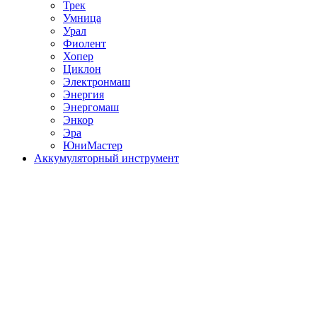
Трек
Умница
Урал
Фиолент
Хопер
Циклон
Электронмаш
Энергия
Энергомаш
Энкор
Эра
ЮниМастер
Аккумуляторный инструмент