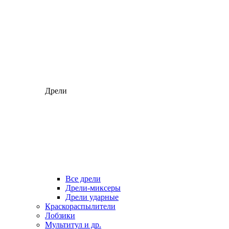
Дрели
Все дрели
Дрели-миксеры
Дрели ударные
Краскораспылители
Лобзики
Мультитул и др.