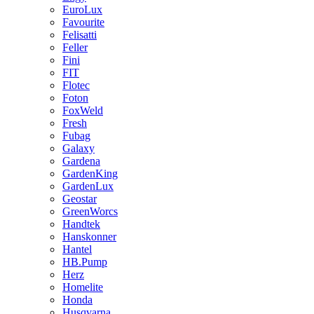
EuroLux
Favourite
Felisatti
Feller
Fini
FIT
Flotec
Foton
FoxWeld
Fresh
Fubag
Galaxy
Gardena
GardenKing
GardenLux
Geostar
GreenWorcs
Handtek
Hanskonner
Hantel
HB.Pump
Herz
Homelite
Honda
Husqvarna