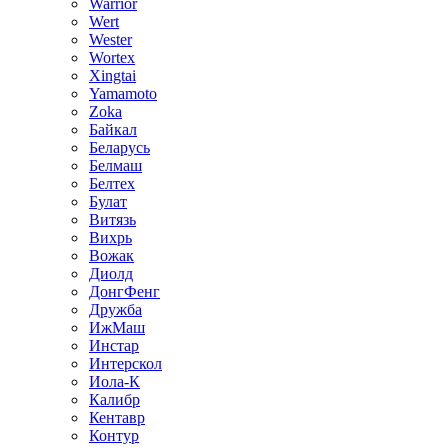
Warrior
Wert
Wester
Wortex
Xingtai
Yamamoto
Zoka
Байкал
Беларусь
Белмаш
Белтех
Булат
Витязь
Вихрь
Вожак
Диолд
ДонгФенг
Дружба
ИжМаш
Инстар
Интерскол
Иола-К
Калибр
Кентавр
Контур