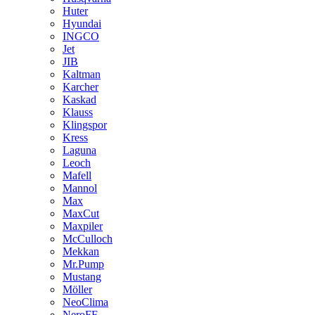
Huter
Hyundai
INGCO
Jet
JIB
Kaltman
Karcher
Kaskad
Klauss
Klingspor
Kress
Laguna
Leoch
Mafell
Mannol
Max
MaxCut
Maxpiler
McCulloch
Mekkan
Mr.Pump
Mustang
Möller
NeoClima
NeroFF