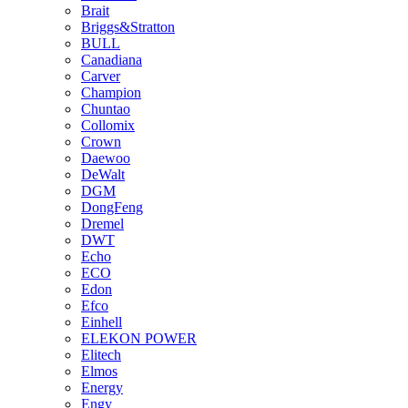
Brait
Briggs&Stratton
BULL
Canadiana
Carver
Champion
Chuntao
Collomix
Crown
Daewoo
DeWalt
DGM
DongFeng
Dremel
DWT
Echo
ECO
Edon
Efco
Einhell
ELEKON POWER
Elitech
Elmos
Energy
Engy