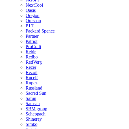
NextTool
Oasis
Oregon
Oursson
P.I.T.
Packard Spence
Partner
Patriot
ProCraft
Rebir
Redbo
RedVerg
Rezer
Rezoil
Rucelf
Rupez
Russland
Sacred Sun
Safun
Samsan
SBM group
Scheppach
Shineray
Simko