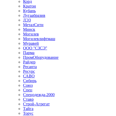
Корд
Кратон
Кубань
Лугаабразив
ЛЭЗ
МеталСити
Минск
Могилев
Могилевлифтмаш
Муравей
ООО ''СЗСЭ''
Парма
ПромОборудование
Райдер
Ресанта
Ресурс
САВО
Сибирь
Союз
Спец
Спецодежда-2000
Ставр
Строй-Агрегат
Тайга
Торус