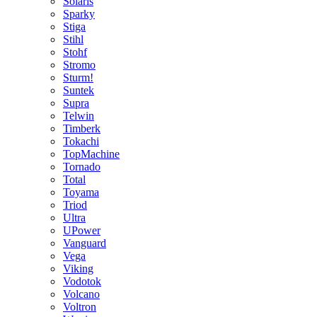
Solaris
Sparky
Stiga
Stihl
Stohf
Stromo
Sturm!
Suntek
Supra
Telwin
Timberk
Tokachi
TopMachine
Tornado
Total
Toyama
Triod
Ultra
UPower
Vanguard
Vega
Viking
Vodotok
Volcano
Voltron