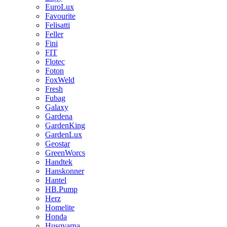
EuroLux
Favourite
Felisatti
Feller
Fini
FIT
Flotec
Foton
FoxWeld
Fresh
Fubag
Galaxy
Gardena
GardenKing
GardenLux
Geostar
GreenWorcs
Handtek
Hanskonner
Hantel
HB.Pump
Herz
Homelite
Honda
Husqvarna