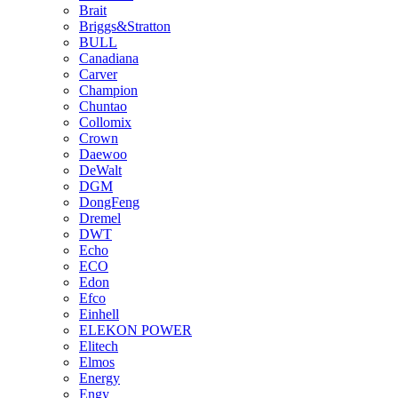
Brait
Briggs&Stratton
BULL
Canadiana
Carver
Champion
Chuntao
Collomix
Crown
Daewoo
DeWalt
DGM
DongFeng
Dremel
DWT
Echo
ECO
Edon
Efco
Einhell
ELEKON POWER
Elitech
Elmos
Energy
Engy