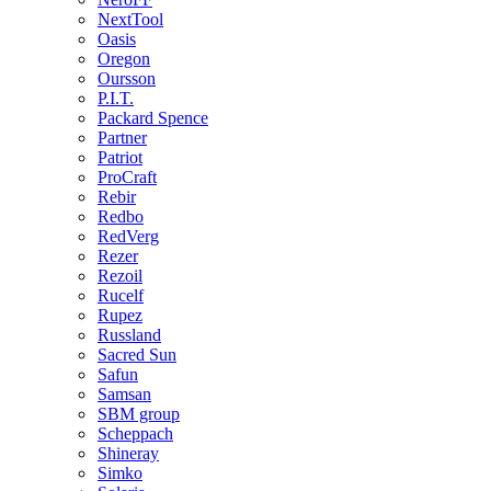
NextTool
Oasis
Oregon
Oursson
P.I.T.
Packard Spence
Partner
Patriot
ProCraft
Rebir
Redbo
RedVerg
Rezer
Rezoil
Rucelf
Rupez
Russland
Sacred Sun
Safun
Samsan
SBM group
Scheppach
Shineray
Simko