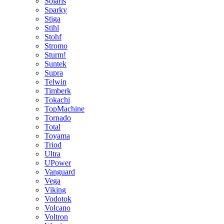
Solaris
Sparky
Stiga
Stihl
Stohf
Stromo
Sturm!
Suntek
Supra
Telwin
Timberk
Tokachi
TopMachine
Tornado
Total
Toyama
Triod
Ultra
UPower
Vanguard
Vega
Viking
Vodotok
Volcano
Voltron