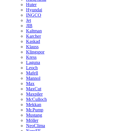
Huter
Hyundai
INGCO
Jet
JIB
Kaltman
Karcher
Kaskad
Klauss
Klingspor
Kress
Laguna
Leoch
Mafell
Mannol
Max
MaxCut
Maxpiler
McCulloch
Mekkan
Mr.Pump
Mustang
Möller
NeoClima
NeroFF