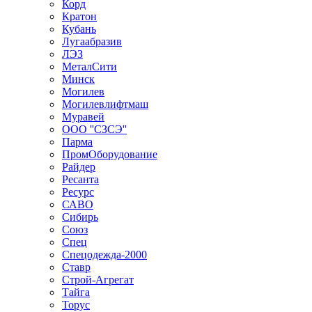
Корд
Кратон
Кубань
Лугаабразив
ЛЭЗ
МеталСити
Минск
Могилев
Могилевлифтмаш
Муравей
ООО ''СЗСЭ''
Парма
ПромОборудование
Райдер
Ресанта
Ресурс
САВО
Сибирь
Союз
Спец
Спецодежда-2000
Ставр
Строй-Агрегат
Тайга
Торус