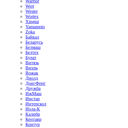
Warrior
Wert
Wester
Wortex
Xingtai
Yamamoto
Zoka
Байкал
Беларусь
Белмаш
Белтех
Булат
Витязь
Вихрь
Вожак
Диолд
ДонгФенг
Дружба
ИжМаш
Инстар
Интерскол
Иола-К
Калибр
Кентавр
Контур