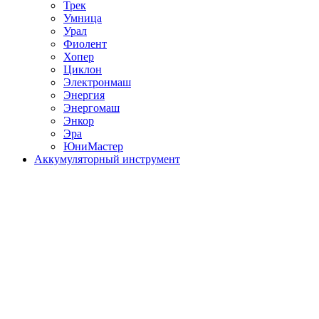
Трек
Умница
Урал
Фиолент
Хопер
Циклон
Электронмаш
Энергия
Энергомаш
Энкор
Эра
ЮниМастер
Аккумуляторный инструмент