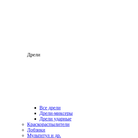
Дрели
Все дрели
Дрели-миксеры
Дрели ударные
Краскораспылители
Лобзики
Мультитул и др.