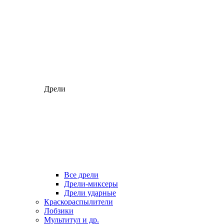
Дрели
Все дрели
Дрели-миксеры
Дрели ударные
Краскораспылители
Лобзики
Мультитул и др.