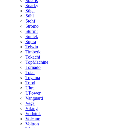
Solaris
Sparky
Stiga
Stihl
Stohf
Stromo
Sturm!
Suntek
Supra
Telwin
Timberk
Tokachi
TopMachine
Tornado
Total
Toyama
Triod
Ultra
UPower
Vanguard
Vega
Viking
Vodotok
Volcano
Voltron