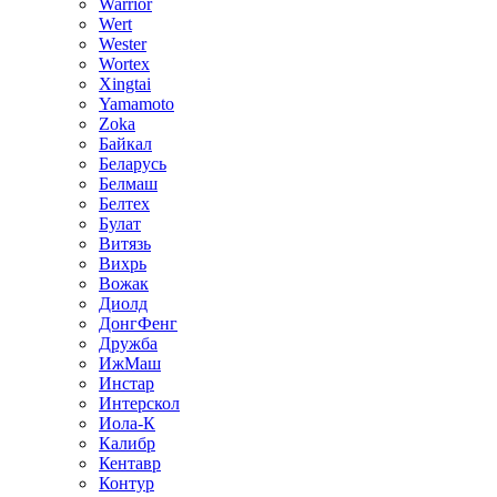
Warrior
Wert
Wester
Wortex
Xingtai
Yamamoto
Zoka
Байкал
Беларусь
Белмаш
Белтех
Булат
Витязь
Вихрь
Вожак
Диолд
ДонгФенг
Дружба
ИжМаш
Инстар
Интерскол
Иола-К
Калибр
Кентавр
Контур