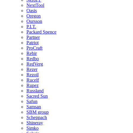
NextTool
Oasis
Oregon
Oursson
P.I.T.
Packard Spence
Partner
Patriot
ProCraft
Rebir
Redbo
RedVerg
Rezer
Rezoil
Rucelf
Rupez
Russland
Sacred Sun
Safun
Samsan
SBM group
Scheppach
Shineray
Simko