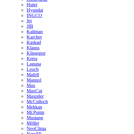
Huter
Hyundai
INGCO
Jet
JIB
Kaltman
Karcher
Kaskad
Klauss
Klingspor
Kress
Laguna
Leoch
Mafell
Mannol
Max
MaxCut
Maxpiler
McCulloch
Mekkan
Mr.Pump
Mustang
Möller
NeoClima
NeroFF