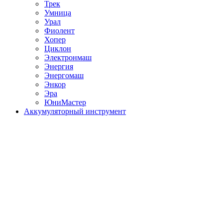
Трек
Умница
Урал
Фиолент
Хопер
Циклон
Электронмаш
Энергия
Энергомаш
Энкор
Эра
ЮниМастер
Аккумуляторный инструмент