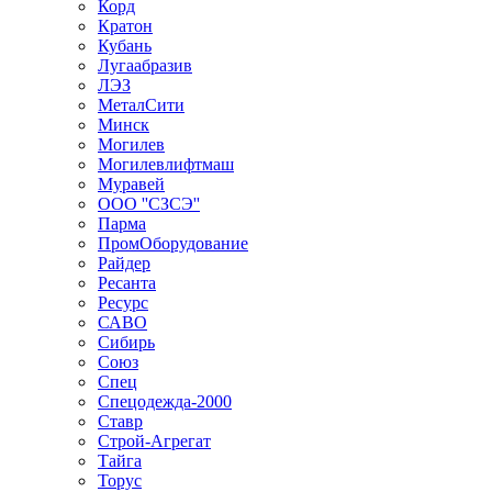
Корд
Кратон
Кубань
Лугаабразив
ЛЭЗ
МеталСити
Минск
Могилев
Могилевлифтмаш
Муравей
ООО ''СЗСЭ''
Парма
ПромОборудование
Райдер
Ресанта
Ресурс
САВО
Сибирь
Союз
Спец
Спецодежда-2000
Ставр
Строй-Агрегат
Тайга
Торус