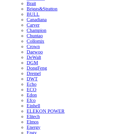
Brait
Briggs&Stratton
BULL
Canadiana
Carver
Champion
Chuntao
Collomix
Crown
Daewoo
DeWalt
DGM
DongFeng
Dremel
DWT
Echo
ECO
Edon
Efco
Einhell
ELEKON POWER
Elitech
Elmos
Energy
Engy