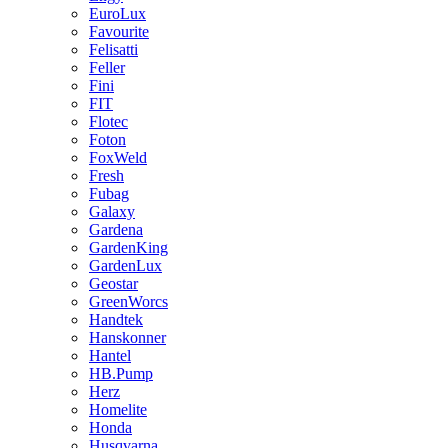
EuroLux
Favourite
Felisatti
Feller
Fini
FIT
Flotec
Foton
FoxWeld
Fresh
Fubag
Galaxy
Gardena
GardenKing
GardenLux
Geostar
GreenWorcs
Handtek
Hanskonner
Hantel
HB.Pump
Herz
Homelite
Honda
Husqvarna