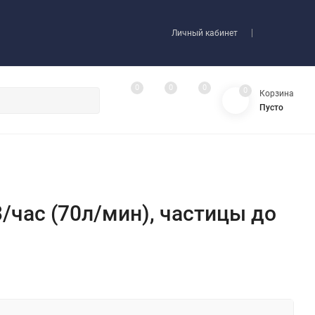
Личный кабинет
0
0
0
0
Корзина
Пусто
час (70л/мин), частицы до