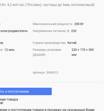
 Вт, 4,2 м3/час (70л/мин), частицы до 5мм, поплавковый)
с
Максимальная мощность:
200 Вт
электродвигатель
Напряжение питания, В:
220
mp
Страна производства:
Китай
я:
12 мес.
Размеры упаковки
220 × 170 × 300
(ДхШхВ):
мм
Артикул:
SW4012
ть о поступлении
нии товара
а!
ение о поступлении товара в продажу на указанные Вами