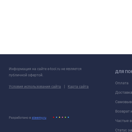
Информация на сайте e-tool.ru не является
ДЛЯ ПО
публичной офертой.
Оплата
|
Условия использования сайта
Карта сайта
Доставк
Самовыв
Возврат 
Разработано в
steemy.ru
Частые 
Статус з