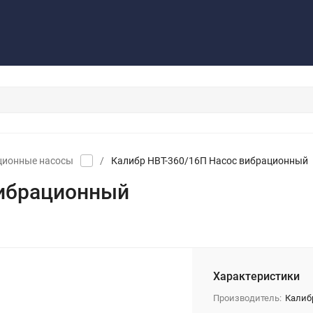
Контакты
Обратная связь
ционные насосы
/
Калибр НВТ-360/16П Насос вибрационный
вибрационный
Характеристики
Производитель:
Калиб