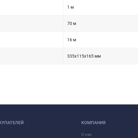
1 м
70 м
16 м
335х115х165 мм
КУПАТЕЛЕЙ
КОМПАНИЯ
О нас