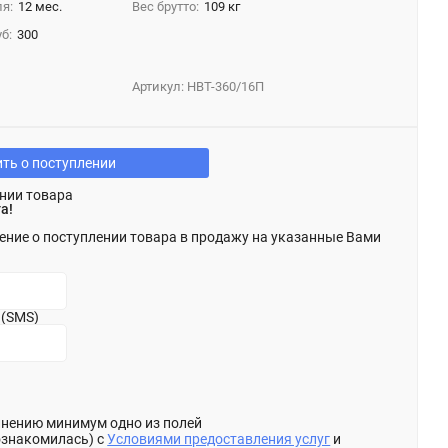
я:
12 мес.
Вес брутто:
109 кг
б:
300
Артикул:
НВТ-360/16П
ть о поступлении
нии товара
а!
ение о поступлении товара в продажу на указанные Вами
 (SMS)
олнению минимум одно из полей
ознакомилась) с
Условиями предоставления услуг
и