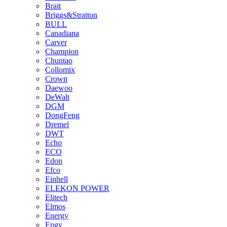
Brait
Briggs&Stratton
BULL
Canadiana
Carver
Champion
Chuntao
Collomix
Crown
Daewoo
DeWalt
DGM
DongFeng
Dremel
DWT
Echo
ECO
Edon
Efco
Einhell
ELEKON POWER
Elitech
Elmos
Energy
Engy