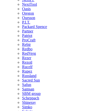
NextTool
Oasis
Oregon
Oursson
P.I.T.
Packard Spence
Partner
Patriot
ProCraft
Rebir
Redbo
RedVerg
Rezer
Rezoil
Rucelf
Rupez
Russland
Sacred Sun
Safun
Samsan
SBM group
Scheppach
Shineray
Simko