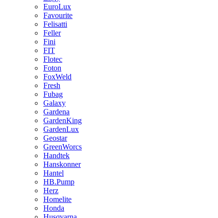
EuroLux
Favourite
Felisatti
Feller
Fini
FIT
Flotec
Foton
FoxWeld
Fresh
Fubag
Galaxy
Gardena
GardenKing
GardenLux
Geostar
GreenWorcs
Handtek
Hanskonner
Hantel
HB.Pump
Herz
Homelite
Honda
Husqvarna