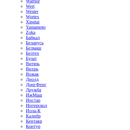
Warrior
Wert
Wester
Wortex
Xingtai
Yamamoto
Zoka
Байкал
Беларусь
Белмаш
Белтех
Булат
Витязь
Вихрь
Вожак
Диолд
ДонгФенг
Дружба
ИжМаш
Инстар
Интерскол
Иола-К
Калибр
Кентавр
Контур