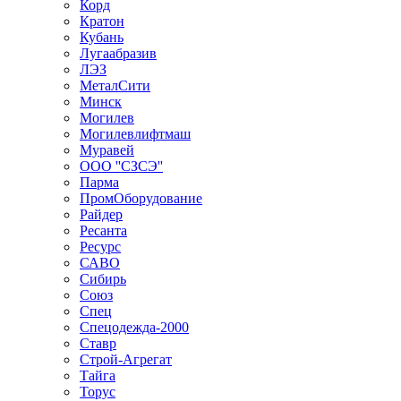
Корд
Кратон
Кубань
Лугаабразив
ЛЭЗ
МеталСити
Минск
Могилев
Могилевлифтмаш
Муравей
ООО ''СЗСЭ''
Парма
ПромОборудование
Райдер
Ресанта
Ресурс
САВО
Сибирь
Союз
Спец
Спецодежда-2000
Ставр
Строй-Агрегат
Тайга
Торус