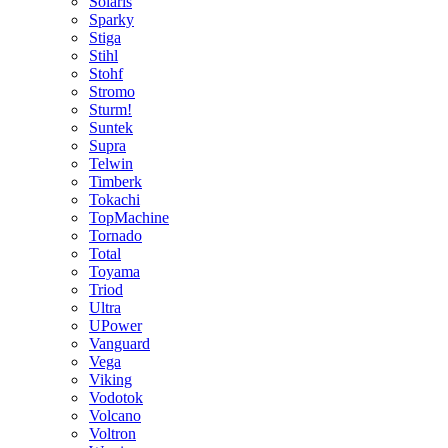
Solaris
Sparky
Stiga
Stihl
Stohf
Stromo
Sturm!
Suntek
Supra
Telwin
Timberk
Tokachi
TopMachine
Tornado
Total
Toyama
Triod
Ultra
UPower
Vanguard
Vega
Viking
Vodotok
Volcano
Voltron