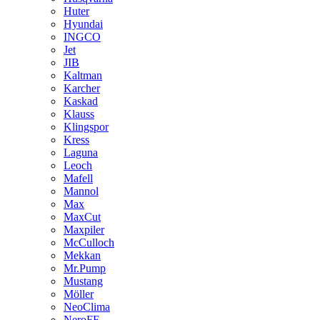
Huter
Hyundai
INGCO
Jet
JIB
Kaltman
Karcher
Kaskad
Klauss
Klingspor
Kress
Laguna
Leoch
Mafell
Mannol
Max
MaxCut
Maxpiler
McCulloch
Mekkan
Mr.Pump
Mustang
Möller
NeoClima
NeroFF