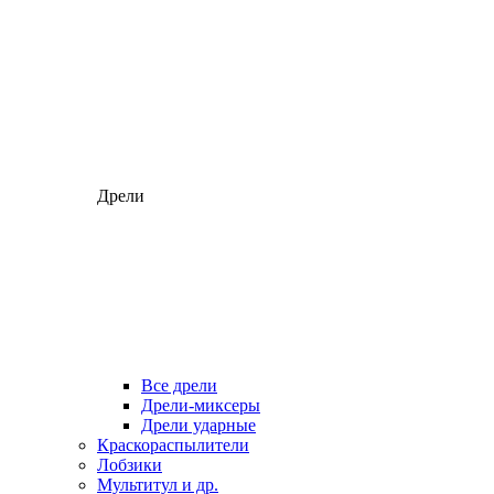
Дрели
Все дрели
Дрели-миксеры
Дрели ударные
Краскораспылители
Лобзики
Мультитул и др.