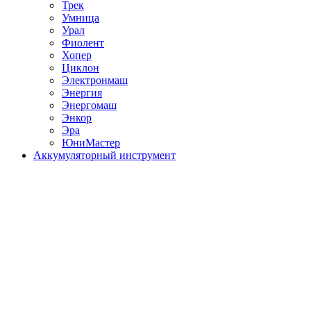
Трек
Умница
Урал
Фиолент
Хопер
Циклон
Электронмаш
Энергия
Энергомаш
Энкор
Эра
ЮниМастер
Аккумуляторный инструмент