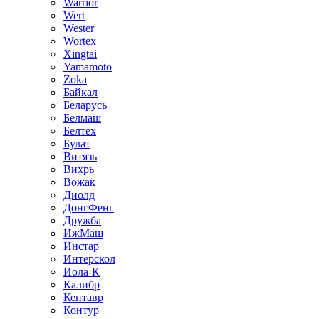
Warrior
Wert
Wester
Wortex
Xingtai
Yamamoto
Zoka
Байкал
Беларусь
Белмаш
Белтех
Булат
Витязь
Вихрь
Вожак
Диолд
ДонгФенг
Дружба
ИжМаш
Инстар
Интерскол
Иола-К
Калибр
Кентавр
Контур