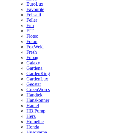
EuroLux
Favourite
Felisatti
Feller
Fini
FIT
Flotec
Foton
FoxWeld
Fresh
Fubag
Galaxy
Gardena
GardenKing
GardenLux
Geostar
GreenWorcs
Handtek
Hanskonner
Hantel
HB.Pump
Herz
Homelite
Honda
Husqvarna