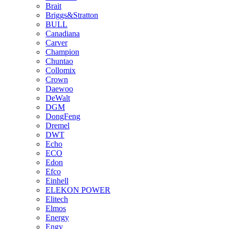
Brait
Briggs&Stratton
BULL
Canadiana
Carver
Champion
Chuntao
Collomix
Crown
Daewoo
DeWalt
DGM
DongFeng
Dremel
DWT
Echo
ECO
Edon
Efco
Einhell
ELEKON POWER
Elitech
Elmos
Energy
Engy