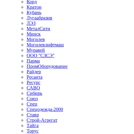
Корд
Кратон
Кубань
Лугаабразив
ЛЭЗ
МеталСити
Минск
Могилев
Могилевлифтмаш
Муравей
ООО ''СЗСЭ''
Парма
ПромОборудование
Райдер
Ресанта
Ресурс
САВО
Сибирь
Союз
Спец
Спецодежда-2000
Ставр
Строй-Агрегат
Тайга
Торус