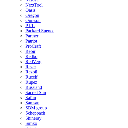
NextTool
Oasis
Oregon
Oursson
P.I.T.
Packard Spence
Partner
Patriot
ProCraft
Rebir
Redbo
RedVerg
Rezer
Rezoil
Rucelf
Rupez
Russland
Sacred Sun
Safun
Samsan
SBM group
Scheppach
Shineray
Simko