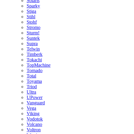
Solaris
Sparky
Stiga
Stihl
Stohf
Stromo
Sturm!
Suntek
Supra
Telwin
Timberk
Tokachi
TopMachine
Tornado
Total
Toyama
Triod
Ultra
UPower
Vanguard
Vega
Viking
Vodotok
Volcano
Voltron