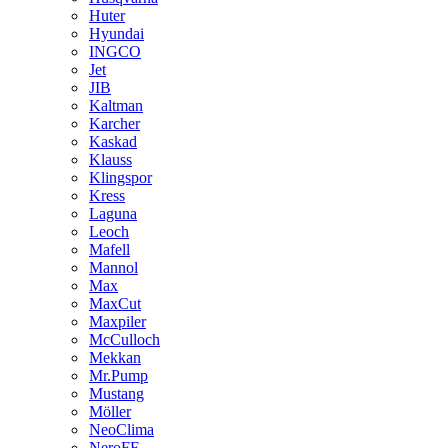
Huter
Hyundai
INGCO
Jet
JIB
Kaltman
Karcher
Kaskad
Klauss
Klingspor
Kress
Laguna
Leoch
Mafell
Mannol
Max
MaxCut
Maxpiler
McCulloch
Mekkan
Mr.Pump
Mustang
Möller
NeoClima
NeroFF