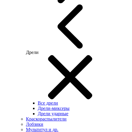
Дрели
Все дрели
Дрели-миксеры
Дрели ударные
Краскораспылители
Лобзики
Мультитул и др.