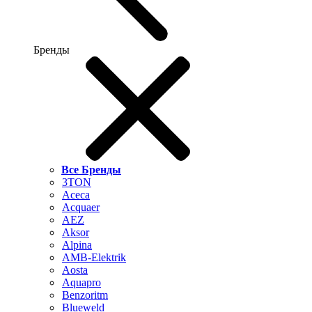
Бренды
Все Бренды
3TON
Aceca
Acquaer
AEZ
Aksor
Alpina
AMB-Elektrik
Aosta
Aquapro
Benzoritm
Blueweld