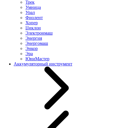
Трек
Умница
Урал
Фиолент
Хопер
Циклон
Электронмаш
Энергия
Энергомаш
Энкор
Эра
ЮниМастер
Аккумуляторный инструмент