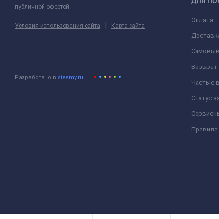
ДЛЯ ПО
публичной офертой.
Оплата
|
Условия использования сайта
Карта сайта
Доставк
Самовыв
Возврат 
Разработано в
steemy.ru
Частые 
Статус з
Сервисн
Правила