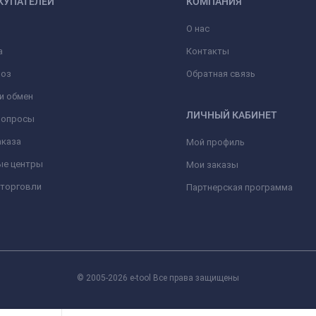
КУПАТЕЛЕЙ
КОМПАНИЯ
О нас
а
Контакты
оз
Обратная связь
и обмен
ЛИЧНЫЙ КАБИНЕТ
вопросы
аказа
Мой профиль
ые центры
Мои заказы
 торговли
Партнерская программа
© 2005-2026 e-tool Все права защищены