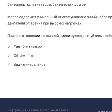
бензокосы, культиваторы, бензопилы и другое.
Масло содержит уникальный многофункциональный набор при
двигателя от трения при высоких нагрузках.
При приготовлении топливной смеси руководствуйтесь требо
Тип - 2-х тактное
Объём - 1 л
Вид - минеральное
Информация на сайте e-tool.ru не является