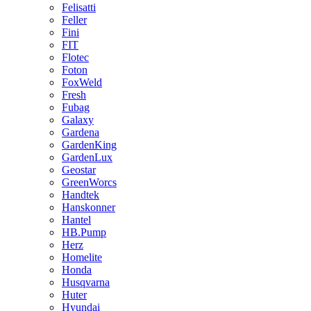
Felisatti
Feller
Fini
FIT
Flotec
Foton
FoxWeld
Fresh
Fubag
Galaxy
Gardena
GardenKing
GardenLux
Geostar
GreenWorcs
Handtek
Hanskonner
Hantel
HB.Pump
Herz
Homelite
Honda
Husqvarna
Huter
Hyundai