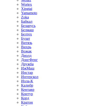
Wester
Wortex
Xingtai
Yamamoto
Zoka
Байкал
Беларусь
Белмаш
Белтех
Булат
Витязь
Вихрь
Вожак
Диолд
ДонгФенг
Дружба
ИжМаш
Инстар
Интерскол
Иола-К
Калибр
Кентавр
Контур
Корд
Кратон