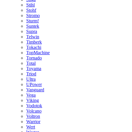
Stihl
Stohf
Stromo
Sturm!
Suntek
Supra
Telwin
Timberk
Tokachi
TopMachine
Tornado
Total
Toyama
Triod
Ultra
UPower
Vanguard
Vega
Viking
Vodotok
Volcano
Voltron
Warrior
Wert