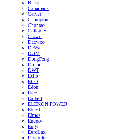
BULL
Canadiana
Carver
Champion
Chuntao
Collomix
Crown
Daewoo
DeWalt
DGM
DongFeng
Dremel
DWT
Echo
ECO
Edon
Efco
Einhell
ELEKON POWER
Elitech
Elmos
Energy
Engy
EuroLux
Favourite