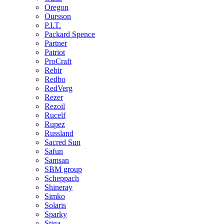
Oregon
Oursson
P.I.T.
Packard Spence
Partner
Patriot
ProCraft
Rebir
Redbo
RedVerg
Rezer
Rezoil
Rucelf
Rupez
Russland
Sacred Sun
Safun
Samsan
SBM group
Scheppach
Shineray
Simko
Solaris
Sparky
Stiga