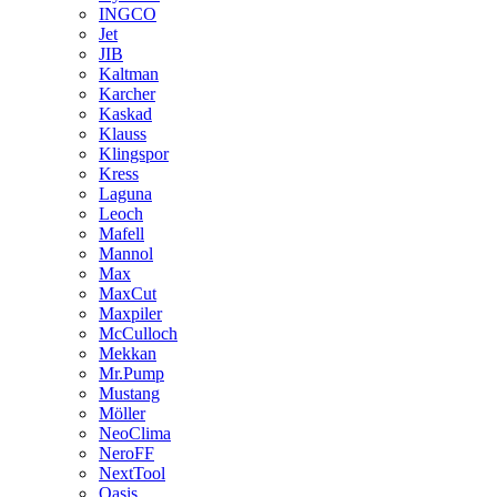
INGCO
Jet
JIB
Kaltman
Karcher
Kaskad
Klauss
Klingspor
Kress
Laguna
Leoch
Mafell
Mannol
Max
MaxCut
Maxpiler
McCulloch
Mekkan
Mr.Pump
Mustang
Möller
NeoClima
NeroFF
NextTool
Oasis