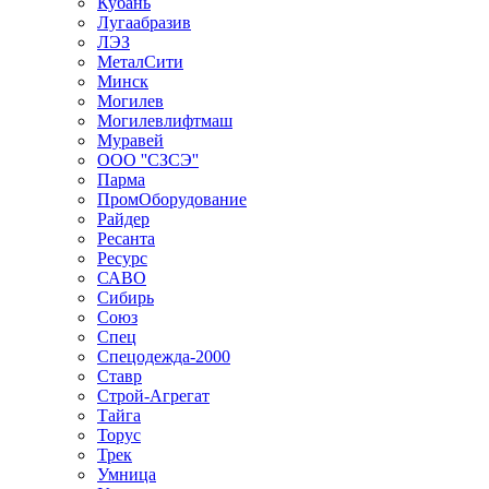
Кубань
Лугаабразив
ЛЭЗ
МеталСити
Минск
Могилев
Могилевлифтмаш
Муравей
ООО ''СЗСЭ''
Парма
ПромОборудование
Райдер
Ресанта
Ресурс
САВО
Сибирь
Союз
Спец
Спецодежда-2000
Ставр
Строй-Агрегат
Тайга
Торус
Трек
Умница