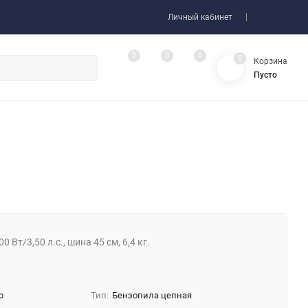
Личный кабинет
0
0
0
0
Корзина
Пусто
 Вт/3,50 л.с., шина 45 см, 6,4 кг.
р
Тип:
Бензопила цепная