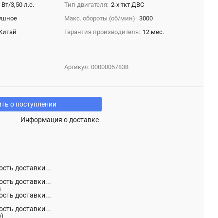
 Вт/3,50 л.с.
Тип двигателя:
2-х ткт ДВС
ушное
Макс. обороты (об/мин):
3000
Китай
Гарантия производителя:
12 мес.
Артикул:
00000057838
ть о поступлении
Информация о доставке
сть доставки...
сть доставки...
а
сть доставки...
сть доставки...
р)