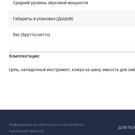
Средний уровень звуковой мощности
Габариты в упаковке (ДхШхВ)
Вес (брутто/нетто)
Комплектация:
Цепь, наладочный инструмент, кожух на шину, емкость для с
Информация на сайте e-tool.ru не является
ДЛЯ ПО
публичной офертой.