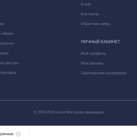
О нас
а
Контакты
оз
Обратная связь
и обмен
ЛИЧНЫЙ КАБИНЕТ
вопросы
аказа
Мой профиль
ые центры
Мои заказы
торговли
Партнерская программа
© 2005-2026 e-tool Все права защищены
тренные
0